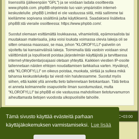
lisenssillä (jälkeenpäin "GPL") ja se voidaan ladata osoitteesta
www.phpbb.com
. phpBB-ohjelmisto luo vain ympäristön internet-
keskustelulle. phpBB Limited ei ole vastuussa siitä, mitä sallimme tai
kiellämme sopivana sisältönä ja/tai käytöksenä. Saadaksesi lisätietoa
phpBB:stä vieraile osoitteessa:
https://www.phpbb.com/
.
Suostut olemaan esittämättä loukkaavaa, vihamielistä, epämoraalista tai
muutakaan materiaalia, joka voisi loukata voimassa olevia lakeja oli se
sitten omassa maassasi, se maa, johon "KLOROFYLLI"-palvelin on
sijoitettu tai kansainvälisiä lakeja. Toimimalla tätä vastoin voidaan sinut
välittömästi ja lopullisesti poistaa järjestelmän käyttäjistä ja tarvittaessa
internet-yhteydentarjoajaasi otetaan yhteyttä. Kaikkien viestien IP-osoite
tallennetaan näiden ehtojen noudattamisen tarkkailua varten. Hyväksyt,
että "KLOROFYLLI" on oikeus poistaa, muokata, siirtää ja sulkea mikä
tahansa keskusteluketju tai viesti niin halutessamme. Suostut myös
siihen, että kaikki yllä annettu tieto tallennetaan tietokantaan. Tätä tietoa
ei anneta kolmannelle osapuolelle ilman suostumustasi, mutta
"KLOROFYLLI" tai phpBB ei ole vastuussa mahdollisen tietoturvamurron
aiheuttamasta tietojen vuodosta ulkopuolisille tahoille.
Tämä sivusto käyttää evästeitä parhaan
Etusivu
Viesti Ylläpidolle
Kaikki ajat ovat
UTC+03:00
käyttäjäkokemuksen varmistamiseksi.
Lue lisää
Keskustelufoorumin ohjelmisto
phpBB
® Forum Software © phpBB Limited
Käännös: phpBB Suomi (lurttinen, harritapio, Pettis)
Style: Green-Style-Slim by Joyce&Luna
phpBB-Style-Design