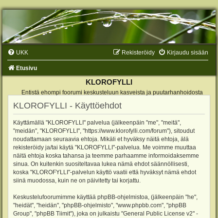
UKK
Rekisteröidy
Kirjaudu sisään
Etusivu
KLOROFYLLI
Entistä ehompi foorumi keskusteluun kasveista ja puutarhanhoidosta
KLOROFYLLI - Käyttöehdot
Käyttämällä "KLOROFYLLI" palvelua (jälkeenpäin "me", "meitä",
"meidän", "KLOROFYLLI", "https://www.klorofylli.com/forum"), sitoudut
noudattamaan seuraavia ehtoja. Mikäli et hyväksy näitä ehtoja, älä
rekisteröidy ja/tai käytä "KLOROFYLLI"-palvelua. Me voimme muuttaa
näitä ehtoja koska tahansa ja teemme parhaamme informoidaksemme
sinua. On kuitenkin suositeltavaa lukea nämä ehdot säännöllisesti,
koska "KLOROFYLLI"-palvelun käyttö vaatii että hyväksyt nämä ehdot
siinä muodossa, kuin ne on päivitetty tai korjattu.
Keskustelufoorumimme käyttää phpBB-ohjelmistoa, (jälkeenpäin "he",
"heidät", "heidän", "phpBB-ohjelmisto", "www.phpbb.com", "phpBB
Group", "phpBB Tiimit"), joka on julkaistu "
General Public License v2
" -