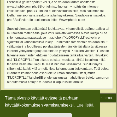
lisenssillä (jälkeenpäin "GPL") ja se voidaan ladata osoitteesta
www.phpbb.com
. phpBB-ohjelmisto luo vain ympäristön internet-
keskustelulle. phpBB Limited ei ole vastuussa siitä, mitä sallimme tai
kiellämme sopivana sisältönä ja/tai käytöksenä. Saadaksesi lisätietoa
phpBB:stä vieraile osoitteessa:
https://www.phpbb.com/
.
Suostut olemaan esittämättä loukkaavaa, vihamielistä, epämoraalista tai
muutakaan materiaalia, joka voisi loukata voimassa olevia lakeja oli se
sitten omassa maassasi, se maa, johon "KLOROFYLLI"-palvelin on
sijoitettu tai kansainvälisiä lakeja. Toimimalla tätä vastoin voidaan sinut
välittömästi ja lopullisesti poistaa järjestelmän käyttäjistä ja tarvittaessa
internet-yhteydentarjoajaasi otetaan yhteyttä. Kaikkien viestien IP-osoite
tallennetaan näiden ehtojen noudattamisen tarkkailua varten. Hyväksyt,
että "KLOROFYLLI" on oikeus poistaa, muokata, siirtää ja sulkea mikä
tahansa keskusteluketju tai viesti niin halutessamme. Suostut myös
siihen, että kaikki yllä annettu tieto tallennetaan tietokantaan. Tätä tietoa
ei anneta kolmannelle osapuolelle ilman suostumustasi, mutta
"KLOROFYLLI" tai phpBB ei ole vastuussa mahdollisen tietoturvamurron
aiheuttamasta tietojen vuodosta ulkopuolisille tahoille.
Tämä sivusto käyttää evästeitä parhaan
Etusivu
Viesti Ylläpidolle
Kaikki ajat ovat
UTC+03:00
käyttäjäkokemuksen varmistamiseksi.
Lue lisää
Keskustelufoorumin ohjelmisto
phpBB
® Forum Software © phpBB Limited
Käännös: phpBB Suomi (lurttinen, harritapio, Pettis)
Style: Green-Style-Slim by Joyce&Luna
phpBB-Style-Design