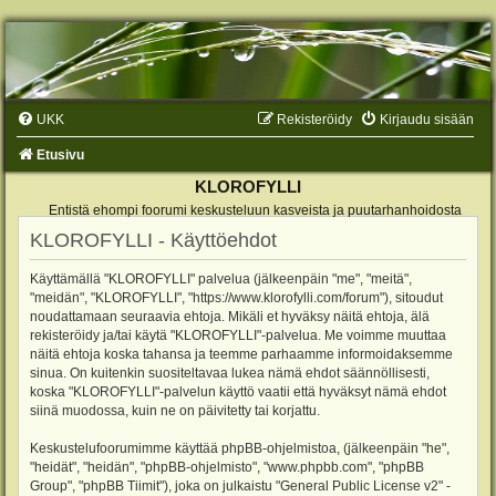
UKK
Rekisteröidy
Kirjaudu sisään
Etusivu
KLOROFYLLI
Entistä ehompi foorumi keskusteluun kasveista ja puutarhanhoidosta
KLOROFYLLI - Käyttöehdot
Käyttämällä "KLOROFYLLI" palvelua (jälkeenpäin "me", "meitä",
"meidän", "KLOROFYLLI", "https://www.klorofylli.com/forum"), sitoudut
noudattamaan seuraavia ehtoja. Mikäli et hyväksy näitä ehtoja, älä
rekisteröidy ja/tai käytä "KLOROFYLLI"-palvelua. Me voimme muuttaa
näitä ehtoja koska tahansa ja teemme parhaamme informoidaksemme
sinua. On kuitenkin suositeltavaa lukea nämä ehdot säännöllisesti,
koska "KLOROFYLLI"-palvelun käyttö vaatii että hyväksyt nämä ehdot
siinä muodossa, kuin ne on päivitetty tai korjattu.
Keskustelufoorumimme käyttää phpBB-ohjelmistoa, (jälkeenpäin "he",
"heidät", "heidän", "phpBB-ohjelmisto", "www.phpbb.com", "phpBB
Group", "phpBB Tiimit"), joka on julkaistu "
General Public License v2
" -