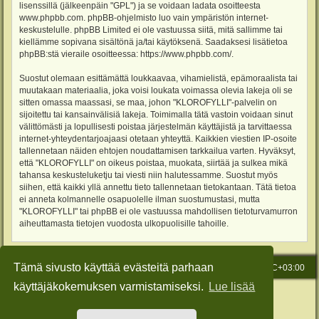
lisenssillä (jälkeenpäin "GPL") ja se voidaan ladata osoitteesta
www.phpbb.com
. phpBB-ohjelmisto luo vain ympäristön internet-
keskustelulle. phpBB Limited ei ole vastuussa siitä, mitä sallimme tai
kiellämme sopivana sisältönä ja/tai käytöksenä. Saadaksesi lisätietoa
phpBB:stä vieraile osoitteessa:
https://www.phpbb.com/
.
Suostut olemaan esittämättä loukkaavaa, vihamielistä, epämoraalista tai
muutakaan materiaalia, joka voisi loukata voimassa olevia lakeja oli se
sitten omassa maassasi, se maa, johon "KLOROFYLLI"-palvelin on
sijoitettu tai kansainvälisiä lakeja. Toimimalla tätä vastoin voidaan sinut
välittömästi ja lopullisesti poistaa järjestelmän käyttäjistä ja tarvittaessa
internet-yhteydentarjoajaasi otetaan yhteyttä. Kaikkien viestien IP-osoite
tallennetaan näiden ehtojen noudattamisen tarkkailua varten. Hyväksyt,
että "KLOROFYLLI" on oikeus poistaa, muokata, siirtää ja sulkea mikä
tahansa keskusteluketju tai viesti niin halutessamme. Suostut myös
siihen, että kaikki yllä annettu tieto tallennetaan tietokantaan. Tätä tietoa
ei anneta kolmannelle osapuolelle ilman suostumustasi, mutta
"KLOROFYLLI" tai phpBB ei ole vastuussa mahdollisen tietoturvamurron
aiheuttamasta tietojen vuodosta ulkopuolisille tahoille.
Tämä sivusto käyttää evästeitä parhaan
Etusivu
Viesti Ylläpidolle
Kaikki ajat ovat
UTC+03:00
käyttäjäkokemuksen varmistamiseksi.
Lue lisää
Keskustelufoorumin ohjelmisto
phpBB
® Forum Software © phpBB Limited
Käännös: phpBB Suomi (lurttinen, harritapio, Pettis)
Style: Green-Style-Slim by Joyce&Luna
phpBB-Style-Design