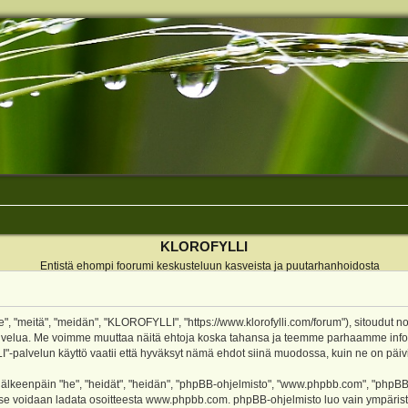
KLOROFYLLI
Entistä ehompi foorumi keskusteluun kasveista ja puutarhanhoidosta
 "meitä", "meidän", "KLOROFYLLI", "https://www.klorofylli.com/forum"), sitoudut n
-palvelua. Me voimme muuttaa näitä ehtoja koska tahansa ja teemme parhaamme inf
alvelun käyttö vaatii että hyväksyt nämä ehdot siinä muodossa, kuin ne on päivitet
keenpäin "he", "heidät", "heidän", "phpBB-ohjelmisto", "www.phpbb.com", "phpBB Gr
a se voidaan ladata osoitteesta
www.phpbb.com
. phpBB-ohjelmisto luo vain ympärist