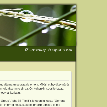
Rekisteröidy
Kirjaudu sisään
oudattamaan seuraavia ehtoja. Mikäli et hyväksy näitä
ormoidaksemme sinua. On kuitenkin suositeltavaa
ty tai korjattu.
oup", "phpBB Tiimit"), joka on julkaistu "
General
ön internet-keskustelulle. phpBB Limited ei ole