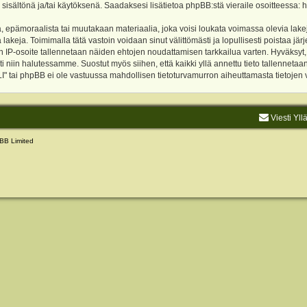
 sisältönä ja/tai käytöksenä. Saadaksesi lisätietoa phpBB:stä vieraile osoitteessa:
h
, epämoraalista tai muutakaan materiaalia, joka voisi loukata voimassa olevia lake
akeja. Toimimalla tätä vastoin voidaan sinut välittömästi ja lopullisesti poistaa järje
ien IP-osoite tallennetaan näiden ehtojen noudattamisen tarkkailua varten. Hyväksy
sti niin halutessamme. Suostut myös siihen, että kaikki yllä annettu tieto tallenneta
tai phpBB ei ole vastuussa mahdollisen tietoturvamurron aiheuttamasta tietojen vu
Viesti Yll
BB Limited