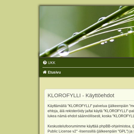
UKK
Etusivu
KLOROFYLLI - Käyttöehdot
Käyttämällä "KLOROFYLLI" palvelua (jälkeenpäin "me",
ehtoja, älä rekisteröidy ja/tai käytä "KLOROFYLLI"
lukea nämä ehdot säännöllisesti, koska "KLOROFYLLI"-p
Keskustelufoorumimme käyttää phpBB-ohjelmistoa, (jäl
Public License v2
" -lisenssillä (jälkeenpäin "GPL") j