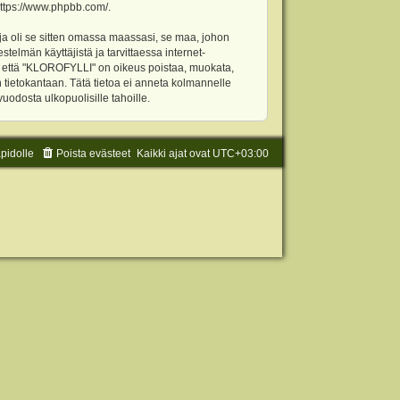
ttps://www.phpbb.com/
.
ja oli se sitten omassa maassasi, se maa, johon
stelmän käyttäjistä ja tarvittaessa internet-
t, että "KLOROFYLLI" on oikeus poistaa, muokata,
an tietokantaan. Tätä tietoa ei anneta kolmannelle
odosta ulkopuolisille tahoille.
äpidolle
Poista evästeet
Kaikki ajat ovat
UTC+03:00