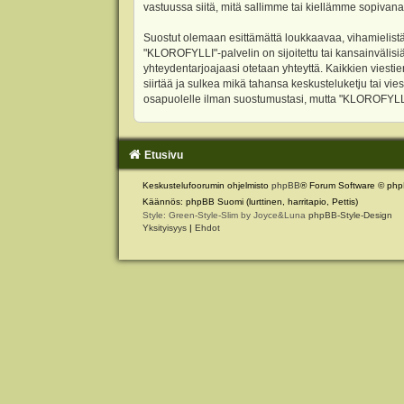
vastuussa siitä, mitä sallimme tai kiellämme sopivana
Suostut olemaan esittämättä loukkaavaa, vihamielistä
"KLOROFYLLI"-palvelin on sijoitettu tai kansainvälisiä l
yhteydentarjoajaasi otetaan yhteyttä. Kaikkien viest
siirtää ja sulkea mikä tahansa keskusteluketju tai vie
osapuolelle ilman suostumustasi, mutta "KLOROFYLLI" 
Etusivu
Keskustelufoorumin ohjelmisto
phpBB
® Forum Software © php
Käännös: phpBB Suomi (lurttinen, harritapio, Pettis)
Style: Green-Style-Slim by Joyce&Luna
phpBB-Style-Design
Yksityisyys
|
Ehdot