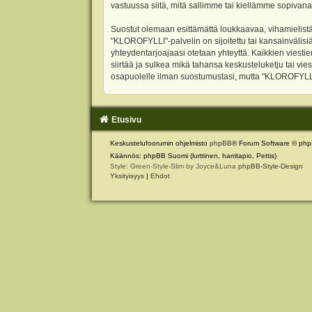
vastuussa siitä, mitä sallimme tai kiellämme sopivana
Suostut olemaan esittämättä loukkaavaa, vihamielistä
"KLOROFYLLI"-palvelin on sijoitettu tai kansainvälisiä l
yhteydentarjoajaasi otetaan yhteyttä. Kaikkien viest
siirtää ja sulkea mikä tahansa keskusteluketju tai vie
osapuolelle ilman suostumustasi, mutta "KLOROFYLLI" 
Etusivu
Keskustelufoorumin ohjelmisto
phpBB
® Forum Software © php
Käännös: phpBB Suomi (lurttinen, harritapio, Pettis)
Style: Green-Style-Slim by Joyce&Luna
phpBB-Style-Design
Yksityisyys
|
Ehdot