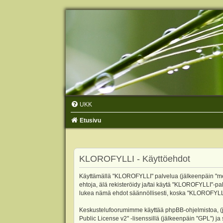
UKK
Etusivu
KLOROFYLLI - Käyttöehdot
Käyttämällä "KLOROFYLLI" palvelua (jälkeenpäin "me",
ehtoja, älä rekisteröidy ja/tai käytä "KLOROFYLLI"
lukea nämä ehdot säännöllisesti, koska "KLOROFYLLI"-p
Keskustelufoorumimme käyttää phpBB-ohjelmistoa, (jäl
Public License v2
" -lisenssillä (jälkeenpäin "GPL") j