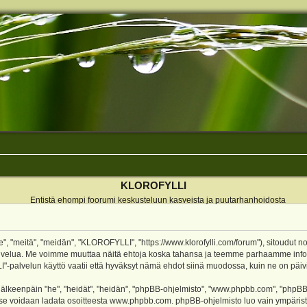
KLOROFYLLI
Entistä ehompi foorumi keskusteluun kasveista ja puutarhanhoidosta
 "meitä", "meidän", "KLOROFYLLI", "https://www.klorofylli.com/forum"), sitoudut n
-palvelua. Me voimme muuttaa näitä ehtoja koska tahansa ja teemme parhaamme inf
alvelun käyttö vaatii että hyväksyt nämä ehdot siinä muodossa, kuin ne on päivitet
keenpäin "he", "heidät", "heidän", "phpBB-ohjelmisto", "www.phpbb.com", "phpBB Gr
a se voidaan ladata osoitteesta
www.phpbb.com
. phpBB-ohjelmisto luo vain ympärist