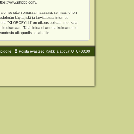
ttps://www.phpbb.com/
.
ja oli se sitten omassa maassasi, se maa, johon
stelmän käyttäjistä ja tarvittaessa internet-
t, että "KLOROFYLLI" on oikeus poistaa, muokata,
an tietokantaan. Tätä tietoa ei anneta kolmannelle
odosta ulkopuolisille tahoille.
äpidolle
Poista evästeet
Kaikki ajat ovat
UTC+03:00