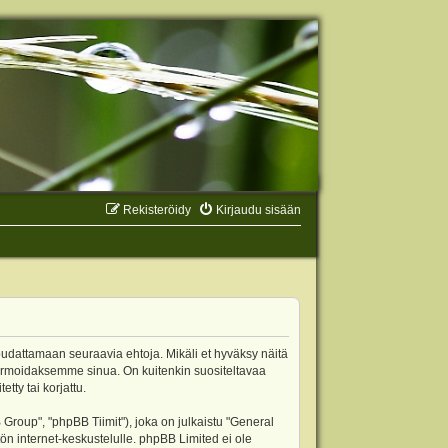
Rekisteröidy
Kirjaudu sisään
oudattamaan seuraavia ehtoja. Mikäli et hyväksy näitä
ormoidaksemme sinua. On kuitenkin suositeltavaa
ty tai korjattu.
oup", "phpBB Tiimit"), joka on julkaistu "
General
ön internet-keskustelulle. phpBB Limited ei ole