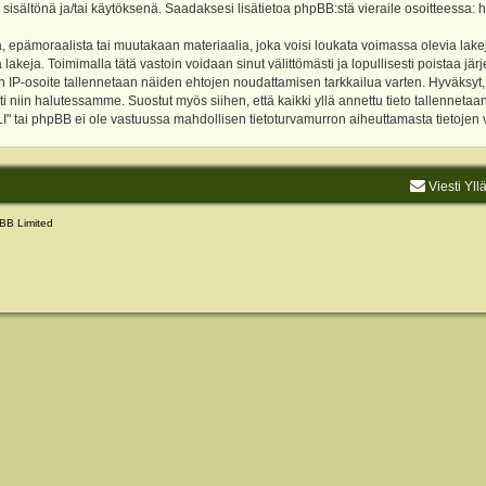
 sisältönä ja/tai käytöksenä. Saadaksesi lisätietoa phpBB:stä vieraile osoitteessa:
h
, epämoraalista tai muutakaan materiaalia, joka voisi loukata voimassa olevia lake
akeja. Toimimalla tätä vastoin voidaan sinut välittömästi ja lopullisesti poistaa järje
ien IP-osoite tallennetaan näiden ehtojen noudattamisen tarkkailua varten. Hyväksy
sti niin halutessamme. Suostut myös siihen, että kaikki yllä annettu tieto tallenneta
tai phpBB ei ole vastuussa mahdollisen tietoturvamurron aiheuttamasta tietojen vu
Viesti Yll
BB Limited