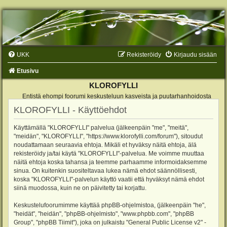
UKK
Rekisteröidy
Kirjaudu sisään
Etusivu
KLOROFYLLI
Entistä ehompi foorumi keskusteluun kasveista ja puutarhanhoidosta
KLOROFYLLI - Käyttöehdot
Käyttämällä "KLOROFYLLI" palvelua (jälkeenpäin "me", "meitä",
"meidän", "KLOROFYLLI", "https://www.klorofylli.com/forum"), sitoudut
noudattamaan seuraavia ehtoja. Mikäli et hyväksy näitä ehtoja, älä
rekisteröidy ja/tai käytä "KLOROFYLLI"-palvelua. Me voimme muuttaa
näitä ehtoja koska tahansa ja teemme parhaamme informoidaksemme
sinua. On kuitenkin suositeltavaa lukea nämä ehdot säännöllisesti,
koska "KLOROFYLLI"-palvelun käyttö vaatii että hyväksyt nämä ehdot
siinä muodossa, kuin ne on päivitetty tai korjattu.
Keskustelufoorumimme käyttää phpBB-ohjelmistoa, (jälkeenpäin "he",
"heidät", "heidän", "phpBB-ohjelmisto", "www.phpbb.com", "phpBB
Group", "phpBB Tiimit"), joka on julkaistu "
General Public License v2
" -