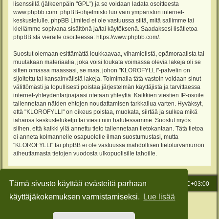
lisenssillä (jälkeenpäin "GPL") ja se voidaan ladata osoitteesta
www.phpbb.com
. phpBB-ohjelmisto luo vain ympäristön internet-
keskustelulle. phpBB Limited ei ole vastuussa siitä, mitä sallimme tai
kiellämme sopivana sisältönä ja/tai käytöksenä. Saadaksesi lisätietoa
phpBB:stä vieraile osoitteessa:
https://www.phpbb.com/
.
Suostut olemaan esittämättä loukkaavaa, vihamielistä, epämoraalista tai
muutakaan materiaalia, joka voisi loukata voimassa olevia lakeja oli se
sitten omassa maassasi, se maa, johon "KLOROFYLLI"-palvelin on
sijoitettu tai kansainvälisiä lakeja. Toimimalla tätä vastoin voidaan sinut
välittömästi ja lopullisesti poistaa järjestelmän käyttäjistä ja tarvittaessa
internet-yhteydentarjoajaasi otetaan yhteyttä. Kaikkien viestien IP-osoite
tallennetaan näiden ehtojen noudattamisen tarkkailua varten. Hyväksyt,
että "KLOROFYLLI" on oikeus poistaa, muokata, siirtää ja sulkea mikä
tahansa keskusteluketju tai viesti niin halutessamme. Suostut myös
siihen, että kaikki yllä annettu tieto tallennetaan tietokantaan. Tätä tietoa
ei anneta kolmannelle osapuolelle ilman suostumustasi, mutta
"KLOROFYLLI" tai phpBB ei ole vastuussa mahdollisen tietoturvamurron
aiheuttamasta tietojen vuodosta ulkopuolisille tahoille.
Tämä sivusto käyttää evästeitä parhaan
Etusivu
Viesti Ylläpidolle
Kaikki ajat ovat
UTC+03:00
käyttäjäkokemuksen varmistamiseksi.
Lue lisää
Keskustelufoorumin ohjelmisto
phpBB
® Forum Software © phpBB Limited
Käännös: phpBB Suomi (lurttinen, harritapio, Pettis)
Style: Green-Style-Slim by Joyce&Luna
phpBB-Style-Design