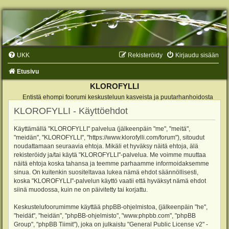
UKK
Rekisteröidy
Kirjaudu sisään
Etusivu
KLOROFYLLI
Entistä ehompi foorumi keskusteluun kasveista ja puutarhanhoidosta
KLOROFYLLI - Käyttöehdot
Käyttämällä "KLOROFYLLI" palvelua (jälkeenpäin "me", "meitä",
"meidän", "KLOROFYLLI", "https://www.klorofylli.com/forum"), sitoudut
noudattamaan seuraavia ehtoja. Mikäli et hyväksy näitä ehtoja, älä
rekisteröidy ja/tai käytä "KLOROFYLLI"-palvelua. Me voimme muuttaa
näitä ehtoja koska tahansa ja teemme parhaamme informoidaksemme
sinua. On kuitenkin suositeltavaa lukea nämä ehdot säännöllisesti,
koska "KLOROFYLLI"-palvelun käyttö vaatii että hyväksyt nämä ehdot
siinä muodossa, kuin ne on päivitetty tai korjattu.
Keskustelufoorumimme käyttää phpBB-ohjelmistoa, (jälkeenpäin "he",
"heidät", "heidän", "phpBB-ohjelmisto", "www.phpbb.com", "phpBB
Group", "phpBB Tiimit"), joka on julkaistu "
General Public License v2
" -