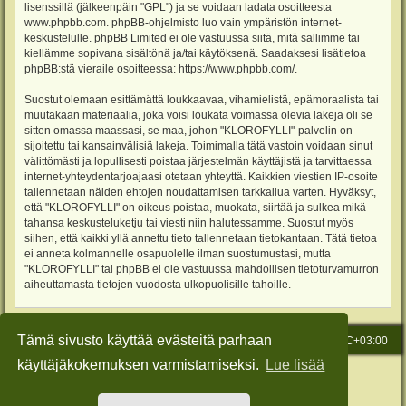
lisenssillä (jälkeenpäin "GPL") ja se voidaan ladata osoitteesta
www.phpbb.com
. phpBB-ohjelmisto luo vain ympäristön internet-
keskustelulle. phpBB Limited ei ole vastuussa siitä, mitä sallimme tai
kiellämme sopivana sisältönä ja/tai käytöksenä. Saadaksesi lisätietoa
phpBB:stä vieraile osoitteessa:
https://www.phpbb.com/
.
Suostut olemaan esittämättä loukkaavaa, vihamielistä, epämoraalista tai
muutakaan materiaalia, joka voisi loukata voimassa olevia lakeja oli se
sitten omassa maassasi, se maa, johon "KLOROFYLLI"-palvelin on
sijoitettu tai kansainvälisiä lakeja. Toimimalla tätä vastoin voidaan sinut
välittömästi ja lopullisesti poistaa järjestelmän käyttäjistä ja tarvittaessa
internet-yhteydentarjoajaasi otetaan yhteyttä. Kaikkien viestien IP-osoite
tallennetaan näiden ehtojen noudattamisen tarkkailua varten. Hyväksyt,
että "KLOROFYLLI" on oikeus poistaa, muokata, siirtää ja sulkea mikä
tahansa keskusteluketju tai viesti niin halutessamme. Suostut myös
siihen, että kaikki yllä annettu tieto tallennetaan tietokantaan. Tätä tietoa
ei anneta kolmannelle osapuolelle ilman suostumustasi, mutta
"KLOROFYLLI" tai phpBB ei ole vastuussa mahdollisen tietoturvamurron
aiheuttamasta tietojen vuodosta ulkopuolisille tahoille.
Tämä sivusto käyttää evästeitä parhaan
Etusivu
Viesti Ylläpidolle
Kaikki ajat ovat
UTC+03:00
käyttäjäkokemuksen varmistamiseksi.
Lue lisää
Keskustelufoorumin ohjelmisto
phpBB
® Forum Software © phpBB Limited
Käännös: phpBB Suomi (lurttinen, harritapio, Pettis)
Style: Green-Style-Slim by Joyce&Luna
phpBB-Style-Design