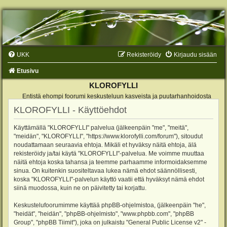
UKK
Rekisteröidy
Kirjaudu sisään
Etusivu
KLOROFYLLI
Entistä ehompi foorumi keskusteluun kasveista ja puutarhanhoidosta
KLOROFYLLI - Käyttöehdot
Käyttämällä "KLOROFYLLI" palvelua (jälkeenpäin "me", "meitä",
"meidän", "KLOROFYLLI", "https://www.klorofylli.com/forum"), sitoudut
noudattamaan seuraavia ehtoja. Mikäli et hyväksy näitä ehtoja, älä
rekisteröidy ja/tai käytä "KLOROFYLLI"-palvelua. Me voimme muuttaa
näitä ehtoja koska tahansa ja teemme parhaamme informoidaksemme
sinua. On kuitenkin suositeltavaa lukea nämä ehdot säännöllisesti,
koska "KLOROFYLLI"-palvelun käyttö vaatii että hyväksyt nämä ehdot
siinä muodossa, kuin ne on päivitetty tai korjattu.
Keskustelufoorumimme käyttää phpBB-ohjelmistoa, (jälkeenpäin "he",
"heidät", "heidän", "phpBB-ohjelmisto", "www.phpbb.com", "phpBB
Group", "phpBB Tiimit"), joka on julkaistu "
General Public License v2
" -