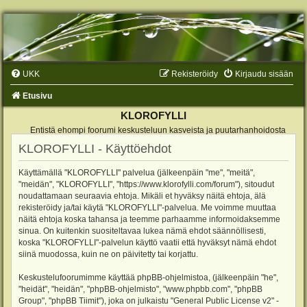
UKK
Rekisteröidy
Kirjaudu sisään
Etusivu
KLOROFYLLI
Entistä ehompi foorumi keskusteluun kasveista ja puutarhanhoidosta
KLOROFYLLI - Käyttöehdot
Käyttämällä "KLOROFYLLI" palvelua (jälkeenpäin "me", "meitä",
"meidän", "KLOROFYLLI", "https://www.klorofylli.com/forum"), sitoudut
noudattamaan seuraavia ehtoja. Mikäli et hyväksy näitä ehtoja, älä
rekisteröidy ja/tai käytä "KLOROFYLLI"-palvelua. Me voimme muuttaa
näitä ehtoja koska tahansa ja teemme parhaamme informoidaksemme
sinua. On kuitenkin suositeltavaa lukea nämä ehdot säännöllisesti,
koska "KLOROFYLLI"-palvelun käyttö vaatii että hyväksyt nämä ehdot
siinä muodossa, kuin ne on päivitetty tai korjattu.
Keskustelufoorumimme käyttää phpBB-ohjelmistoa, (jälkeenpäin "he",
"heidät", "heidän", "phpBB-ohjelmisto", "www.phpbb.com", "phpBB
Group", "phpBB Tiimit"), joka on julkaistu "
General Public License v2
" -