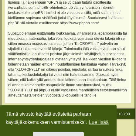
lisenssillä (jälkeenpäin "GPL") ja se voidaan ladata osoitteesta
www.phpbb.com
. phpBB-ohjelmisto luo vain ympäristön internet-
keskustelulle. phpBB Limited ei ole vastuussa siitä, mitä sallimme tai
kiellämme sopivana sisältönä ja/tai käytöksenä. Saadaksesi lisätietoa
phpBB:stä vieraile osoitteessa:
https://www.phpbb.com/
.
Suostut olemaan esittämättä loukkaavaa, vihamielistä, epämoraalista tai
muutakaan materiaalia, joka voisi loukata voimassa olevia lakeja oli se
sitten omassa maassasi, se maa, johon "KLOROFYLLI"-palvelin on
sijoitettu tai kansainvälisiä lakeja. Toimimalla tätä vastoin voidaan sinut
välittömästi ja lopullisesti poistaa järjestelmän käyttäjistä ja tarvittaessa
internet-yhteydentarjoajaasi otetaan yhteyttä. Kaikkien viestien IP-osoite
tallennetaan näiden ehtojen noudattamisen tarkkailua varten. Hyväksyt,
että "KLOROFYLLI" on oikeus poistaa, muokata, siirtää ja sulkea mikä
tahansa keskusteluketju tai viesti niin halutessamme. Suostut myös
siihen, että kaikki yllä annettu tieto tallennetaan tietokantaan. Tätä tietoa
ei anneta kolmannelle osapuolelle ilman suostumustasi, mutta
"KLOROFYLLI" tai phpBB ei ole vastuussa mahdollisen tietoturvamurron
aiheuttamasta tietojen vuodosta ulkopuolisille tahoille.
Tämä sivusto käyttää evästeitä parhaan
Etusivu
Viesti Ylläpidolle
Kaikki ajat ovat
UTC+03:00
käyttäjäkokemuksen varmistamiseksi.
Lue lisää
Keskustelufoorumin ohjelmisto
phpBB
® Forum Software © phpBB Limited
Käännös: phpBB Suomi (lurttinen, harritapio, Pettis)
Style: Green-Style-Slim by Joyce&Luna
phpBB-Style-Design