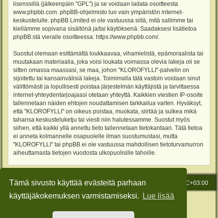
lisenssillä (jälkeenpäin "GPL") ja se voidaan ladata osoitteesta
www.phpbb.com
. phpBB-ohjelmisto luo vain ympäristön internet-
keskustelulle. phpBB Limited ei ole vastuussa siitä, mitä sallimme tai
kiellämme sopivana sisältönä ja/tai käytöksenä. Saadaksesi lisätietoa
phpBB:stä vieraile osoitteessa:
https://www.phpbb.com/
.
Suostut olemaan esittämättä loukkaavaa, vihamielistä, epämoraalista tai
muutakaan materiaalia, joka voisi loukata voimassa olevia lakeja oli se
sitten omassa maassasi, se maa, johon "KLOROFYLLI"-palvelin on
sijoitettu tai kansainvälisiä lakeja. Toimimalla tätä vastoin voidaan sinut
välittömästi ja lopullisesti poistaa järjestelmän käyttäjistä ja tarvittaessa
internet-yhteydentarjoajaasi otetaan yhteyttä. Kaikkien viestien IP-osoite
tallennetaan näiden ehtojen noudattamisen tarkkailua varten. Hyväksyt,
että "KLOROFYLLI" on oikeus poistaa, muokata, siirtää ja sulkea mikä
tahansa keskusteluketju tai viesti niin halutessamme. Suostut myös
siihen, että kaikki yllä annettu tieto tallennetaan tietokantaan. Tätä tietoa
ei anneta kolmannelle osapuolelle ilman suostumustasi, mutta
"KLOROFYLLI" tai phpBB ei ole vastuussa mahdollisen tietoturvamurron
aiheuttamasta tietojen vuodosta ulkopuolisille tahoille.
Tämä sivusto käyttää evästeitä parhaan
Etusivu
Viesti Ylläpidolle
Kaikki ajat ovat
UTC+03:00
käyttäjäkokemuksen varmistamiseksi.
Lue lisää
Keskustelufoorumin ohjelmisto
phpBB
® Forum Software © phpBB Limited
Käännös: phpBB Suomi (lurttinen, harritapio, Pettis)
Style: Green-Style-Slim by Joyce&Luna
phpBB-Style-Design