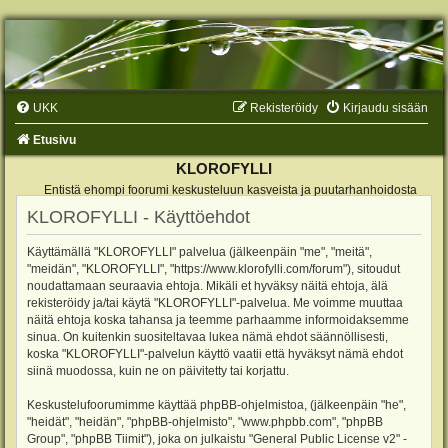
UKK
Rekisteröidy
Kirjaudu sisään
Etusivu
KLOROFYLLI
Entistä ehompi foorumi keskusteluun kasveista ja puutarhanhoidosta
KLOROFYLLI - Käyttöehdot
Käyttämällä "KLOROFYLLI" palvelua (jälkeenpäin "me", "meitä",
"meidän", "KLOROFYLLI", "https://www.klorofylli.com/forum"), sitoudut
noudattamaan seuraavia ehtoja. Mikäli et hyväksy näitä ehtoja, älä
rekisteröidy ja/tai käytä "KLOROFYLLI"-palvelua. Me voimme muuttaa
näitä ehtoja koska tahansa ja teemme parhaamme informoidaksemme
sinua. On kuitenkin suositeltavaa lukea nämä ehdot säännöllisesti,
koska "KLOROFYLLI"-palvelun käyttö vaatii että hyväksyt nämä ehdot
siinä muodossa, kuin ne on päivitetty tai korjattu.
Keskustelufoorumimme käyttää phpBB-ohjelmistoa, (jälkeenpäin "he",
"heidät", "heidän", "phpBB-ohjelmisto", "www.phpbb.com", "phpBB
Group", "phpBB Tiimit"), joka on julkaistu "
General Public License v2
" -