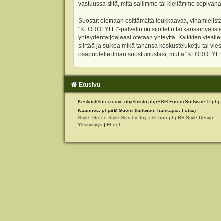
vastuussa siitä, mitä sallimme tai kiellämme sopivana
Suostut olemaan esittämättä loukkaavaa, vihamielistä
"KLOROFYLLI"-palvelin on sijoitettu tai kansainvälisiä l
yhteydentarjoajaasi otetaan yhteyttä. Kaikkien viest
siirtää ja sulkea mikä tahansa keskusteluketju tai vie
osapuolelle ilman suostumustasi, mutta "KLOROFYLLI" 
Etusivu
Keskustelufoorumin ohjelmisto
phpBB
® Forum Software © php
Käännös: phpBB Suomi (lurttinen, harritapio, Pettis)
Style: Green-Style-Slim by Joyce&Luna
phpBB-Style-Design
Yksityisyys
|
Ehdot