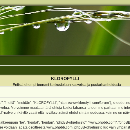
KLOROFYLLI
Entistä ehompi foorumi keskusteluun kasveista ja puutarhanhoidosta
 "meitä", "meidän", "KLOROFYLLI", "https://www.klorofylli.com/forum"), sitoudut n
-palvelua. Me voimme muuttaa näitä ehtoja koska tahansa ja teemme parhaamme inf
alvelun käyttö vaatii että hyväksyt nämä ehdot siinä muodossa, kuin ne on päivitet
keenpäin "he", "heidät", "heidän", "phpBB-ohjelmisto", "www.phpbb.com", "phpBB Gr
a se voidaan ladata osoitteesta
www.phpbb.com
. phpBB-ohjelmisto luo vain ympärist