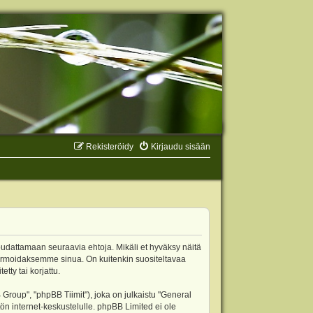
Rekisteröidy
Kirjaudu sisään
oudattamaan seuraavia ehtoja. Mikäli et hyväksy näitä
ormoidaksemme sinua. On kuitenkin suositeltavaa
ty tai korjattu.
oup", "phpBB Tiimit"), joka on julkaistu "
General
ön internet-keskustelulle. phpBB Limited ei ole