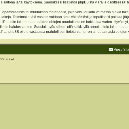
 sisältönä ja/tai käytöksenä. Saadaksesi lisätietoa phpBB:stä vieraile osoitteessa:
h
, epämoraalista tai muutakaan materiaalia, joka voisi loukata voimassa olevia lake
akeja. Toimimalla tätä vastoin voidaan sinut välittömästi ja lopullisesti poistaa järje
ien IP-osoite tallennetaan näiden ehtojen noudattamisen tarkkailua varten. Hyväksy
sti niin halutessamme. Suostut myös siihen, että kaikki yllä annettu tieto tallenneta
tai phpBB ei ole vastuussa mahdollisen tietoturvamurron aiheuttamasta tietojen vu
Viesti Yll
BB Limited