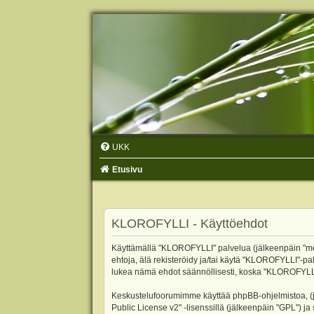
UKK
Etusivu
KLOROFYLLI - Käyttöehdot
Käyttämällä "KLOROFYLLI" palvelua (jälkeenpäin "me",
ehtoja, älä rekisteröidy ja/tai käytä "KLOROFYLLI"
lukea nämä ehdot säännöllisesti, koska "KLOROFYLLI"-p
Keskustelufoorumimme käyttää phpBB-ohjelmistoa, (jäl
Public License v2
" -lisenssillä (jälkeenpäin "GPL") j