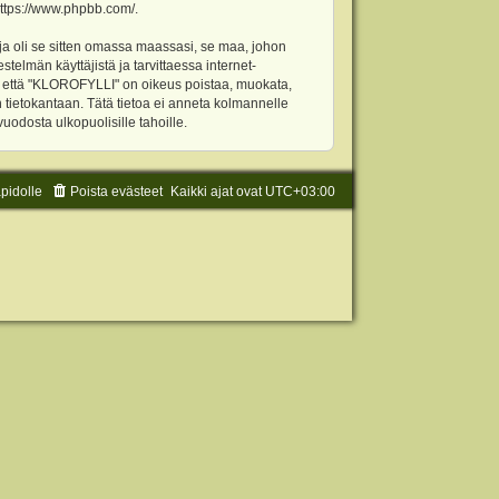
ttps://www.phpbb.com/
.
ja oli se sitten omassa maassasi, se maa, johon
stelmän käyttäjistä ja tarvittaessa internet-
t, että "KLOROFYLLI" on oikeus poistaa, muokata,
an tietokantaan. Tätä tietoa ei anneta kolmannelle
odosta ulkopuolisille tahoille.
äpidolle
Poista evästeet
Kaikki ajat ovat
UTC+03:00