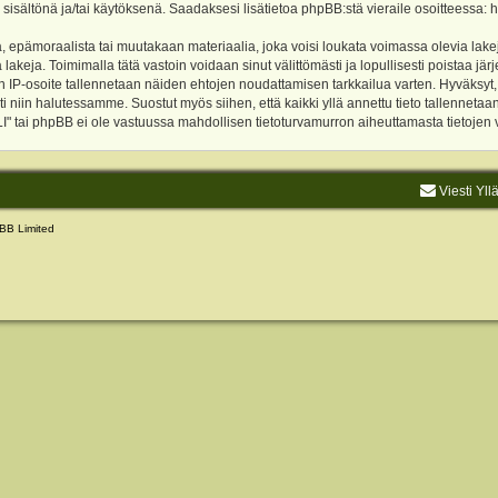
 sisältönä ja/tai käytöksenä. Saadaksesi lisätietoa phpBB:stä vieraile osoitteessa:
h
, epämoraalista tai muutakaan materiaalia, joka voisi loukata voimassa olevia lake
akeja. Toimimalla tätä vastoin voidaan sinut välittömästi ja lopullisesti poistaa järje
ien IP-osoite tallennetaan näiden ehtojen noudattamisen tarkkailua varten. Hyväksy
sti niin halutessamme. Suostut myös siihen, että kaikki yllä annettu tieto tallenneta
tai phpBB ei ole vastuussa mahdollisen tietoturvamurron aiheuttamasta tietojen vu
Viesti Yll
BB Limited