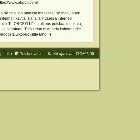
ttps://www.phpbb.com/
.
ja oli se sitten omassa maassasi, se maa, johon
stelmän käyttäjistä ja tarvittaessa internet-
t, että "KLOROFYLLI" on oikeus poistaa, muokata,
an tietokantaan. Tätä tietoa ei anneta kolmannelle
odosta ulkopuolisille tahoille.
äpidolle
Poista evästeet
Kaikki ajat ovat
UTC+03:00