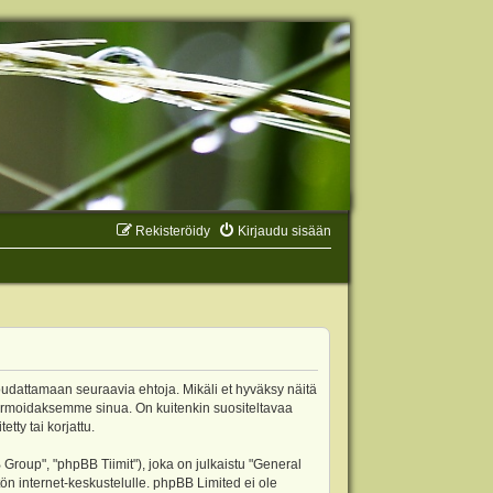
Rekisteröidy
Kirjaudu sisään
oudattamaan seuraavia ehtoja. Mikäli et hyväksy näitä
ormoidaksemme sinua. On kuitenkin suositeltavaa
ty tai korjattu.
oup", "phpBB Tiimit"), joka on julkaistu "
General
ön internet-keskustelulle. phpBB Limited ei ole