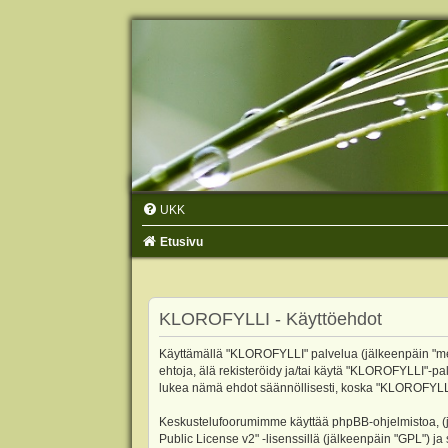
UKK
Etusivu
KLOROFYLLI - Käyttöehdot
Käyttämällä "KLOROFYLLI" palvelua (jälkeenpäin "me",
ehtoja, älä rekisteröidy ja/tai käytä "KLOROFYLLI"
lukea nämä ehdot säännöllisesti, koska "KLOROFYLLI"-p
Keskustelufoorumimme käyttää phpBB-ohjelmistoa, (jäl
Public License v2
" -lisenssillä (jälkeenpäin "GPL") j