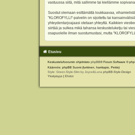
vastuussa siitä, mitä sallimme tai kiellämme sopivana
Suostut olemaan esittämättä loukkaavaa, vihamielistä
"KLOROFYLLI"-palvelin on sijoitettu tai kansainvälisiä l
yhteydentarjoajaasi otetaan yhteyttä. Kaikkien viest
siirtää ja sulkea mikä tahansa keskusteluketju tai vie
osapuolelle ilman suostumustasi, mutta "KLOROFYLLI" 
Etusivu
Keskustelufoorumin ohjelmisto
phpBB
® Forum Software © php
Käännös: phpBB Suomi (lurttinen, harritapio, Pettis)
Style: Green-Style-Slim by Joyce&Luna
phpBB-Style-Design
Yksityisyys
|
Ehdot