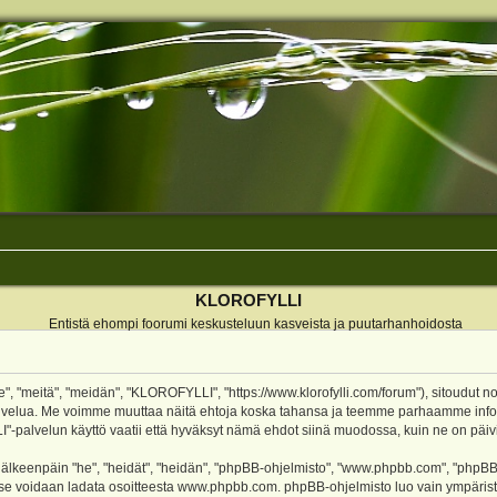
KLOROFYLLI
Entistä ehompi foorumi keskusteluun kasveista ja puutarhanhoidosta
 "meitä", "meidän", "KLOROFYLLI", "https://www.klorofylli.com/forum"), sitoudut n
-palvelua. Me voimme muuttaa näitä ehtoja koska tahansa ja teemme parhaamme inf
alvelun käyttö vaatii että hyväksyt nämä ehdot siinä muodossa, kuin ne on päivitet
keenpäin "he", "heidät", "heidän", "phpBB-ohjelmisto", "www.phpbb.com", "phpBB Gr
a se voidaan ladata osoitteesta
www.phpbb.com
. phpBB-ohjelmisto luo vain ympärist