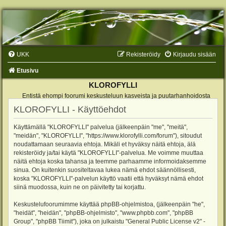
UKK
Rekisteröidy
Kirjaudu sisään
Etusivu
KLOROFYLLI
Entistä ehompi foorumi keskusteluun kasveista ja puutarhanhoidosta
KLOROFYLLI - Käyttöehdot
Käyttämällä "KLOROFYLLI" palvelua (jälkeenpäin "me", "meitä",
"meidän", "KLOROFYLLI", "https://www.klorofylli.com/forum"), sitoudut
noudattamaan seuraavia ehtoja. Mikäli et hyväksy näitä ehtoja, älä
rekisteröidy ja/tai käytä "KLOROFYLLI"-palvelua. Me voimme muuttaa
näitä ehtoja koska tahansa ja teemme parhaamme informoidaksemme
sinua. On kuitenkin suositeltavaa lukea nämä ehdot säännöllisesti,
koska "KLOROFYLLI"-palvelun käyttö vaatii että hyväksyt nämä ehdot
siinä muodossa, kuin ne on päivitetty tai korjattu.
Keskustelufoorumimme käyttää phpBB-ohjelmistoa, (jälkeenpäin "he",
"heidät", "heidän", "phpBB-ohjelmisto", "www.phpbb.com", "phpBB
Group", "phpBB Tiimit"), joka on julkaistu "
General Public License v2
" -