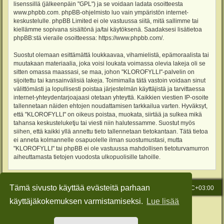
lisenssillä (jälkeenpäin "GPL") ja se voidaan ladata osoitteesta
www.phpbb.com
. phpBB-ohjelmisto luo vain ympäristön internet-
keskustelulle. phpBB Limited ei ole vastuussa siitä, mitä sallimme tai
kiellämme sopivana sisältönä ja/tai käytöksenä. Saadaksesi lisätietoa
phpBB:stä vieraile osoitteessa:
https://www.phpbb.com/
.
Suostut olemaan esittämättä loukkaavaa, vihamielistä, epämoraalista tai
muutakaan materiaalia, joka voisi loukata voimassa olevia lakeja oli se
sitten omassa maassasi, se maa, johon "KLOROFYLLI"-palvelin on
sijoitettu tai kansainvälisiä lakeja. Toimimalla tätä vastoin voidaan sinut
välittömästi ja lopullisesti poistaa järjestelmän käyttäjistä ja tarvittaessa
internet-yhteydentarjoajaasi otetaan yhteyttä. Kaikkien viestien IP-osoite
tallennetaan näiden ehtojen noudattamisen tarkkailua varten. Hyväksyt,
että "KLOROFYLLI" on oikeus poistaa, muokata, siirtää ja sulkea mikä
tahansa keskusteluketju tai viesti niin halutessamme. Suostut myös
siihen, että kaikki yllä annettu tieto tallennetaan tietokantaan. Tätä tietoa
ei anneta kolmannelle osapuolelle ilman suostumustasi, mutta
"KLOROFYLLI" tai phpBB ei ole vastuussa mahdollisen tietoturvamurron
aiheuttamasta tietojen vuodosta ulkopuolisille tahoille.
Tämä sivusto käyttää evästeitä parhaan
Etusivu
Viesti Ylläpidolle
Kaikki ajat ovat
UTC+03:00
käyttäjäkokemuksen varmistamiseksi.
Lue lisää
Keskustelufoorumin ohjelmisto
phpBB
® Forum Software © phpBB Limited
Käännös: phpBB Suomi (lurttinen, harritapio, Pettis)
Style: Green-Style-Slim by Joyce&Luna
phpBB-Style-Design