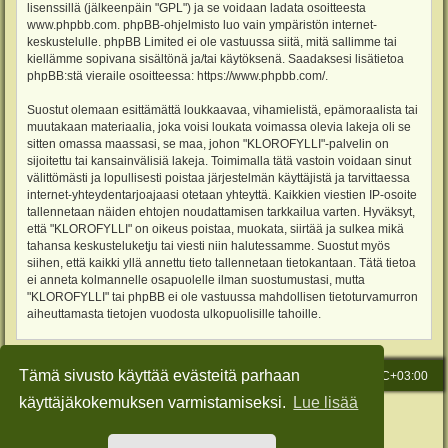
lisenssillä (jälkeenpäin "GPL") ja se voidaan ladata osoitteesta
www.phpbb.com
. phpBB-ohjelmisto luo vain ympäristön internet-
keskustelulle. phpBB Limited ei ole vastuussa siitä, mitä sallimme tai
kiellämme sopivana sisältönä ja/tai käytöksenä. Saadaksesi lisätietoa
phpBB:stä vieraile osoitteessa:
https://www.phpbb.com/
.
Suostut olemaan esittämättä loukkaavaa, vihamielistä, epämoraalista tai
muutakaan materiaalia, joka voisi loukata voimassa olevia lakeja oli se
sitten omassa maassasi, se maa, johon "KLOROFYLLI"-palvelin on
sijoitettu tai kansainvälisiä lakeja. Toimimalla tätä vastoin voidaan sinut
välittömästi ja lopullisesti poistaa järjestelmän käyttäjistä ja tarvittaessa
internet-yhteydentarjoajaasi otetaan yhteyttä. Kaikkien viestien IP-osoite
tallennetaan näiden ehtojen noudattamisen tarkkailua varten. Hyväksyt,
että "KLOROFYLLI" on oikeus poistaa, muokata, siirtää ja sulkea mikä
tahansa keskusteluketju tai viesti niin halutessamme. Suostut myös
siihen, että kaikki yllä annettu tieto tallennetaan tietokantaan. Tätä tietoa
ei anneta kolmannelle osapuolelle ilman suostumustasi, mutta
"KLOROFYLLI" tai phpBB ei ole vastuussa mahdollisen tietoturvamurron
aiheuttamasta tietojen vuodosta ulkopuolisille tahoille.
Tämä sivusto käyttää evästeitä parhaan
Etusivu
Viesti Ylläpidolle
Kaikki ajat ovat
UTC+03:00
käyttäjäkokemuksen varmistamiseksi.
Lue lisää
Keskustelufoorumin ohjelmisto
phpBB
® Forum Software © phpBB Limited
Käännös: phpBB Suomi (lurttinen, harritapio, Pettis)
Style: Green-Style-Slim by Joyce&Luna
phpBB-Style-Design