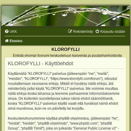
UKK
Rekisteröidy
Kirjaudu sisään
Etusivu
KLOROFYLLI
Entistä ehompi foorumi keskusteluun kasveista ja puutarhanhoidosta
KLOROFYLLI - Käyttöehdot
Käyttämällä "KLOROFYLLI" palvelua (jälkeenpäin "me", "meitä",
"meidän", "KLOROFYLLI", "https://www.klorofylli.com/forum"), sitoudut
noudattamaan seuraavia ehtoja. Mikäli et hyväksy näitä ehtoja, älä
rekisteröidy ja/tai käytä "KLOROFYLLI"-palvelua. Me voimme muuttaa
näitä ehtoja koska tahansa ja teemme parhaamme informoidaksemme
sinua. On kuitenkin suositeltavaa lukea nämä ehdot säännöllisesti,
koska "KLOROFYLLI"-palvelun käyttö vaatii että hyväksyt nämä ehdot
siinä muodossa, kuin ne on päivitetty tai korjattu.
Keskustelufoorumimme käyttää phpBB-ohjelmistoa, (jälkeenpäin "he",
"heidät", "heidän", "phpBB-ohjelmisto", "www.phpbb.com", "phpBB
Group", "phpBB Tiimit"), joka on julkaistu "
General Public License v2
" -