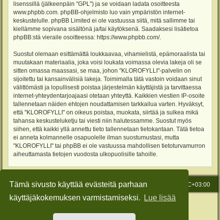
lisenssillä (jälkeenpäin "GPL") ja se voidaan ladata osoitteesta
www.phpbb.com
. phpBB-ohjelmisto luo vain ympäristön internet-
keskustelulle. phpBB Limited ei ole vastuussa siitä, mitä sallimme tai
kiellämme sopivana sisältönä ja/tai käytöksenä. Saadaksesi lisätietoa
phpBB:stä vieraile osoitteessa:
https://www.phpbb.com/
.
Suostut olemaan esittämättä loukkaavaa, vihamielistä, epämoraalista tai
muutakaan materiaalia, joka voisi loukata voimassa olevia lakeja oli se
sitten omassa maassasi, se maa, johon "KLOROFYLLI"-palvelin on
sijoitettu tai kansainvälisiä lakeja. Toimimalla tätä vastoin voidaan sinut
välittömästi ja lopullisesti poistaa järjestelmän käyttäjistä ja tarvittaessa
internet-yhteydentarjoajaasi otetaan yhteyttä. Kaikkien viestien IP-osoite
tallennetaan näiden ehtojen noudattamisen tarkkailua varten. Hyväksyt,
että "KLOROFYLLI" on oikeus poistaa, muokata, siirtää ja sulkea mikä
tahansa keskusteluketju tai viesti niin halutessamme. Suostut myös
siihen, että kaikki yllä annettu tieto tallennetaan tietokantaan. Tätä tietoa
ei anneta kolmannelle osapuolelle ilman suostumustasi, mutta
"KLOROFYLLI" tai phpBB ei ole vastuussa mahdollisen tietoturvamurron
aiheuttamasta tietojen vuodosta ulkopuolisille tahoille.
Tämä sivusto käyttää evästeitä parhaan
Etusivu
Viesti Ylläpidolle
Kaikki ajat ovat
UTC+03:00
käyttäjäkokemuksen varmistamiseksi.
Lue lisää
Keskustelufoorumin ohjelmisto
phpBB
® Forum Software © phpBB Limited
Käännös: phpBB Suomi (lurttinen, harritapio, Pettis)
Style: Green-Style-Slim by Joyce&Luna
phpBB-Style-Design