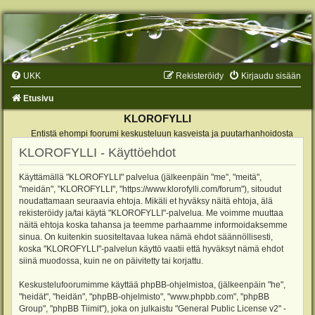
UKK
Rekisteröidy
Kirjaudu sisään
Etusivu
KLOROFYLLI
Entistä ehompi foorumi keskusteluun kasveista ja puutarhanhoidosta
KLOROFYLLI - Käyttöehdot
Käyttämällä "KLOROFYLLI" palvelua (jälkeenpäin "me", "meitä",
"meidän", "KLOROFYLLI", "https://www.klorofylli.com/forum"), sitoudut
noudattamaan seuraavia ehtoja. Mikäli et hyväksy näitä ehtoja, älä
rekisteröidy ja/tai käytä "KLOROFYLLI"-palvelua. Me voimme muuttaa
näitä ehtoja koska tahansa ja teemme parhaamme informoidaksemme
sinua. On kuitenkin suositeltavaa lukea nämä ehdot säännöllisesti,
koska "KLOROFYLLI"-palvelun käyttö vaatii että hyväksyt nämä ehdot
siinä muodossa, kuin ne on päivitetty tai korjattu.
Keskustelufoorumimme käyttää phpBB-ohjelmistoa, (jälkeenpäin "he",
"heidät", "heidän", "phpBB-ohjelmisto", "www.phpbb.com", "phpBB
Group", "phpBB Tiimit"), joka on julkaistu "
General Public License v2
" -