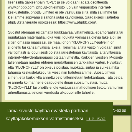
lisenssillä (jälkeenpäin "GPL") ja se voidaan ladata osoitteesta
www.phpbb.com
. phpBB-ohjelmisto luo vain ympäristön internet-
keskustelulle. phpBB Limited ei ole vastuussa siitä, mitä sallimme tai
kiellämme sopivana sisältönä ja/tai käytöksenä. Saadaksesi lisätietoa
phpBB:stä vieraile osoitteessa:
https://www.phpbb.com/
.
Suostut olemaan esittämättä loukkaavaa, vihamielistä, epämoraalista tai
muutakaan materiaalia, joka voisi loukata voimassa olevia lakeja oli se
sitten omassa maassasi, se maa, johon "KLOROFYLLI"-palvelin on
sijoitettu tai kansainvälisiä lakeja. Toimimalla tätä vastoin voidaan sinut
välittömästi ja lopullisesti poistaa järjestelmän käyttäjistä ja tarvittaessa
internet-yhteydentarjoajaasi otetaan yhteyttä. Kaikkien viestien IP-osoite
tallennetaan näiden ehtojen noudattamisen tarkkailua varten. Hyväksyt,
että "KLOROFYLLI" on oikeus poistaa, muokata, siirtää ja sulkea mikä
tahansa keskusteluketju tai viesti niin halutessamme. Suostut myös
siihen, että kaikki yllä annettu tieto tallennetaan tietokantaan. Tätä tietoa
ei anneta kolmannelle osapuolelle ilman suostumustasi, mutta
"KLOROFYLLI" tai phpBB ei ole vastuussa mahdollisen tietoturvamurron
aiheuttamasta tietojen vuodosta ulkopuolisille tahoille.
Tämä sivusto käyttää evästeitä parhaan
Etusivu
Viesti Ylläpidolle
Kaikki ajat ovat
UTC+03:00
käyttäjäkokemuksen varmistamiseksi.
Lue lisää
Keskustelufoorumin ohjelmisto
phpBB
® Forum Software © phpBB Limited
Käännös: phpBB Suomi (lurttinen, harritapio, Pettis)
Style: Green-Style-Slim by Joyce&Luna
phpBB-Style-Design