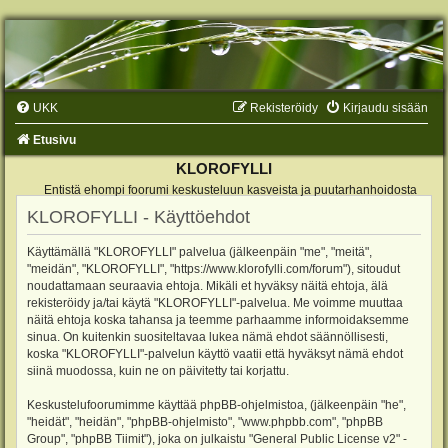
UKK
Rekisteröidy
Kirjaudu sisään
Etusivu
KLOROFYLLI
Entistä ehompi foorumi keskusteluun kasveista ja puutarhanhoidosta
KLOROFYLLI - Käyttöehdot
Käyttämällä "KLOROFYLLI" palvelua (jälkeenpäin "me", "meitä",
"meidän", "KLOROFYLLI", "https://www.klorofylli.com/forum"), sitoudut
noudattamaan seuraavia ehtoja. Mikäli et hyväksy näitä ehtoja, älä
rekisteröidy ja/tai käytä "KLOROFYLLI"-palvelua. Me voimme muuttaa
näitä ehtoja koska tahansa ja teemme parhaamme informoidaksemme
sinua. On kuitenkin suositeltavaa lukea nämä ehdot säännöllisesti,
koska "KLOROFYLLI"-palvelun käyttö vaatii että hyväksyt nämä ehdot
siinä muodossa, kuin ne on päivitetty tai korjattu.
Keskustelufoorumimme käyttää phpBB-ohjelmistoa, (jälkeenpäin "he",
"heidät", "heidän", "phpBB-ohjelmisto", "www.phpbb.com", "phpBB
Group", "phpBB Tiimit"), joka on julkaistu "
General Public License v2
" -