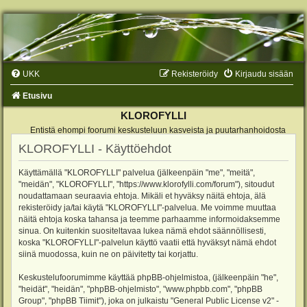
UKK
Rekisteröidy
Kirjaudu sisään
Etusivu
KLOROFYLLI
Entistä ehompi foorumi keskusteluun kasveista ja puutarhanhoidosta
KLOROFYLLI - Käyttöehdot
Käyttämällä "KLOROFYLLI" palvelua (jälkeenpäin "me", "meitä",
"meidän", "KLOROFYLLI", "https://www.klorofylli.com/forum"), sitoudut
noudattamaan seuraavia ehtoja. Mikäli et hyväksy näitä ehtoja, älä
rekisteröidy ja/tai käytä "KLOROFYLLI"-palvelua. Me voimme muuttaa
näitä ehtoja koska tahansa ja teemme parhaamme informoidaksemme
sinua. On kuitenkin suositeltavaa lukea nämä ehdot säännöllisesti,
koska "KLOROFYLLI"-palvelun käyttö vaatii että hyväksyt nämä ehdot
siinä muodossa, kuin ne on päivitetty tai korjattu.
Keskustelufoorumimme käyttää phpBB-ohjelmistoa, (jälkeenpäin "he",
"heidät", "heidän", "phpBB-ohjelmisto", "www.phpbb.com", "phpBB
Group", "phpBB Tiimit"), joka on julkaistu "
General Public License v2
" -