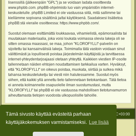
lisenssillä (jälkeenpäin "GPL") ja se voidaan ladata osoitteesta
www.phpbb.com
. phpBB-ohjelmisto luo vain ympäristön internet-
keskustelulle. phpBB Limited ei ole vastuussa siitä, mitä sallimme tai
kiellämme sopivana sisältönä ja/tai käytöksenä. Saadaksesi lisätietoa
phpBB:stä vieraile osoitteessa:
https://www.phpbb.com/
.
Suostut olemaan esittämättä loukkaavaa, vihamielistä, epämoraalista tai
muutakaan materiaalia, joka voisi loukata voimassa olevia lakeja oli se
sitten omassa maassasi, se maa, johon "KLOROFYLLI"-palvelin on
sijoitettu tai kansainvälisiä lakeja. Toimimalla tätä vastoin voidaan sinut
välittömästi ja lopullisesti poistaa järjestelmän käyttäjistä ja tarvittaessa
internet-yhteydentarjoajaasi otetaan yhteyttä. Kaikkien viestien IP-osoite
tallennetaan näiden ehtojen noudattamisen tarkkailua varten. Hyväksyt,
että "KLOROFYLLI" on oikeus poistaa, muokata, siirtää ja sulkea mikä
tahansa keskusteluketju tai viesti niin halutessamme. Suostut myös
siihen, että kaikki yllä annettu tieto tallennetaan tietokantaan. Tätä tietoa
ei anneta kolmannelle osapuolelle ilman suostumustasi, mutta
"KLOROFYLLI" tai phpBB ei ole vastuussa mahdollisen tietoturvamurron
aiheuttamasta tietojen vuodosta ulkopuolisille tahoille.
Tämä sivusto käyttää evästeitä parhaan
Etusivu
Viesti Ylläpidolle
Kaikki ajat ovat
UTC+03:00
käyttäjäkokemuksen varmistamiseksi.
Lue lisää
Keskustelufoorumin ohjelmisto
phpBB
® Forum Software © phpBB Limited
Käännös: phpBB Suomi (lurttinen, harritapio, Pettis)
Style: Green-Style-Slim by Joyce&Luna
phpBB-Style-Design