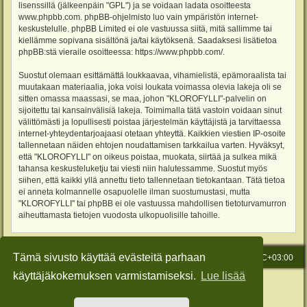
lisenssillä (jälkeenpäin "GPL") ja se voidaan ladata osoitteesta
www.phpbb.com
. phpBB-ohjelmisto luo vain ympäristön internet-
keskustelulle. phpBB Limited ei ole vastuussa siitä, mitä sallimme tai
kiellämme sopivana sisältönä ja/tai käytöksenä. Saadaksesi lisätietoa
phpBB:stä vieraile osoitteessa:
https://www.phpbb.com/
.
Suostut olemaan esittämättä loukkaavaa, vihamielistä, epämoraalista tai
muutakaan materiaalia, joka voisi loukata voimassa olevia lakeja oli se
sitten omassa maassasi, se maa, johon "KLOROFYLLI"-palvelin on
sijoitettu tai kansainvälisiä lakeja. Toimimalla tätä vastoin voidaan sinut
välittömästi ja lopullisesti poistaa järjestelmän käyttäjistä ja tarvittaessa
internet-yhteydentarjoajaasi otetaan yhteyttä. Kaikkien viestien IP-osoite
tallennetaan näiden ehtojen noudattamisen tarkkailua varten. Hyväksyt,
että "KLOROFYLLI" on oikeus poistaa, muokata, siirtää ja sulkea mikä
tahansa keskusteluketju tai viesti niin halutessamme. Suostut myös
siihen, että kaikki yllä annettu tieto tallennetaan tietokantaan. Tätä tietoa
ei anneta kolmannelle osapuolelle ilman suostumustasi, mutta
"KLOROFYLLI" tai phpBB ei ole vastuussa mahdollisen tietoturvamurron
aiheuttamasta tietojen vuodosta ulkopuolisille tahoille.
Tämä sivusto käyttää evästeitä parhaan
Etusivu
Viesti Ylläpidolle
Kaikki ajat ovat
UTC+03:00
käyttäjäkokemuksen varmistamiseksi.
Lue lisää
Keskustelufoorumin ohjelmisto
phpBB
® Forum Software © phpBB Limited
Käännös: phpBB Suomi (lurttinen, harritapio, Pettis)
Style: Green-Style-Slim by Joyce&Luna
phpBB-Style-Design