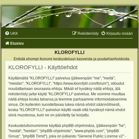
UKK
Rekisteröidy
Kirjaudu sisään
Etusivu
KLOROFYLLI
Entistä ehompi foorumi keskusteluun kasveista ja puutarhanhoidosta
KLOROFYLLI - Käyttöehdot
Käyttämällä "KLOROFYLLI" palvelua (jälkeenpäin "me", "meitä",
"meidän", "KLOROFYLLI", "https://www.klorofylli.com/forum"), sitoudut
noudattamaan seuraavia ehtoja. Mikäli et hyväksy näitä ehtoja, älä
rekisteröidy ja/tai käytä "KLOROFYLLI"-palvelua. Me voimme muuttaa
näitä ehtoja koska tahansa ja teemme parhaamme informoidaksemme
sinua. On kuitenkin suositeltavaa lukea nämä ehdot säännöllisesti,
koska "KLOROFYLLI"-palvelun käyttö vaatii että hyväksyt nämä ehdot
siinä muodossa, kuin ne on päivitetty tai korjattu.
Keskustelufoorumimme käyttää phpBB-ohjelmistoa, (jälkeenpäin "he",
"heidät", "heidän", "phpBB-ohjelmisto", "www.phpbb.com", "phpBB
Group", "phpBB Tiimit"), joka on julkaistu "
General Public License v2
" -