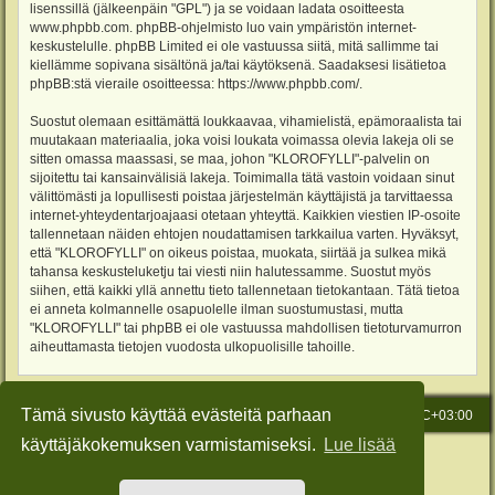
lisenssillä (jälkeenpäin "GPL") ja se voidaan ladata osoitteesta
www.phpbb.com
. phpBB-ohjelmisto luo vain ympäristön internet-
keskustelulle. phpBB Limited ei ole vastuussa siitä, mitä sallimme tai
kiellämme sopivana sisältönä ja/tai käytöksenä. Saadaksesi lisätietoa
phpBB:stä vieraile osoitteessa:
https://www.phpbb.com/
.
Suostut olemaan esittämättä loukkaavaa, vihamielistä, epämoraalista tai
muutakaan materiaalia, joka voisi loukata voimassa olevia lakeja oli se
sitten omassa maassasi, se maa, johon "KLOROFYLLI"-palvelin on
sijoitettu tai kansainvälisiä lakeja. Toimimalla tätä vastoin voidaan sinut
välittömästi ja lopullisesti poistaa järjestelmän käyttäjistä ja tarvittaessa
internet-yhteydentarjoajaasi otetaan yhteyttä. Kaikkien viestien IP-osoite
tallennetaan näiden ehtojen noudattamisen tarkkailua varten. Hyväksyt,
että "KLOROFYLLI" on oikeus poistaa, muokata, siirtää ja sulkea mikä
tahansa keskusteluketju tai viesti niin halutessamme. Suostut myös
siihen, että kaikki yllä annettu tieto tallennetaan tietokantaan. Tätä tietoa
ei anneta kolmannelle osapuolelle ilman suostumustasi, mutta
"KLOROFYLLI" tai phpBB ei ole vastuussa mahdollisen tietoturvamurron
aiheuttamasta tietojen vuodosta ulkopuolisille tahoille.
Tämä sivusto käyttää evästeitä parhaan
Etusivu
Viesti Ylläpidolle
Kaikki ajat ovat
UTC+03:00
käyttäjäkokemuksen varmistamiseksi.
Lue lisää
Keskustelufoorumin ohjelmisto
phpBB
® Forum Software © phpBB Limited
Käännös: phpBB Suomi (lurttinen, harritapio, Pettis)
Style: Green-Style-Slim by Joyce&Luna
phpBB-Style-Design