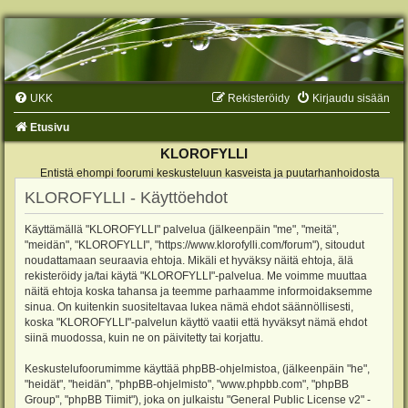
UKK
Rekisteröidy
Kirjaudu sisään
Etusivu
KLOROFYLLI
Entistä ehompi foorumi keskusteluun kasveista ja puutarhanhoidosta
KLOROFYLLI - Käyttöehdot
Käyttämällä "KLOROFYLLI" palvelua (jälkeenpäin "me", "meitä",
"meidän", "KLOROFYLLI", "https://www.klorofylli.com/forum"), sitoudut
noudattamaan seuraavia ehtoja. Mikäli et hyväksy näitä ehtoja, älä
rekisteröidy ja/tai käytä "KLOROFYLLI"-palvelua. Me voimme muuttaa
näitä ehtoja koska tahansa ja teemme parhaamme informoidaksemme
sinua. On kuitenkin suositeltavaa lukea nämä ehdot säännöllisesti,
koska "KLOROFYLLI"-palvelun käyttö vaatii että hyväksyt nämä ehdot
siinä muodossa, kuin ne on päivitetty tai korjattu.
Keskustelufoorumimme käyttää phpBB-ohjelmistoa, (jälkeenpäin "he",
"heidät", "heidän", "phpBB-ohjelmisto", "www.phpbb.com", "phpBB
Group", "phpBB Tiimit"), joka on julkaistu "
General Public License v2
" -