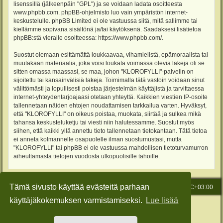
lisenssillä (jälkeenpäin "GPL") ja se voidaan ladata osoitteesta
www.phpbb.com
. phpBB-ohjelmisto luo vain ympäristön internet-
keskustelulle. phpBB Limited ei ole vastuussa siitä, mitä sallimme tai
kiellämme sopivana sisältönä ja/tai käytöksenä. Saadaksesi lisätietoa
phpBB:stä vieraile osoitteessa:
https://www.phpbb.com/
.
Suostut olemaan esittämättä loukkaavaa, vihamielistä, epämoraalista tai
muutakaan materiaalia, joka voisi loukata voimassa olevia lakeja oli se
sitten omassa maassasi, se maa, johon "KLOROFYLLI"-palvelin on
sijoitettu tai kansainvälisiä lakeja. Toimimalla tätä vastoin voidaan sinut
välittömästi ja lopullisesti poistaa järjestelmän käyttäjistä ja tarvittaessa
internet-yhteydentarjoajaasi otetaan yhteyttä. Kaikkien viestien IP-osoite
tallennetaan näiden ehtojen noudattamisen tarkkailua varten. Hyväksyt,
että "KLOROFYLLI" on oikeus poistaa, muokata, siirtää ja sulkea mikä
tahansa keskusteluketju tai viesti niin halutessamme. Suostut myös
siihen, että kaikki yllä annettu tieto tallennetaan tietokantaan. Tätä tietoa
ei anneta kolmannelle osapuolelle ilman suostumustasi, mutta
"KLOROFYLLI" tai phpBB ei ole vastuussa mahdollisen tietoturvamurron
aiheuttamasta tietojen vuodosta ulkopuolisille tahoille.
Tämä sivusto käyttää evästeitä parhaan
Etusivu
Viesti Ylläpidolle
Kaikki ajat ovat
UTC+03:00
käyttäjäkokemuksen varmistamiseksi.
Lue lisää
Keskustelufoorumin ohjelmisto
phpBB
® Forum Software © phpBB Limited
Käännös: phpBB Suomi (lurttinen, harritapio, Pettis)
Style: Green-Style-Slim by Joyce&Luna
phpBB-Style-Design