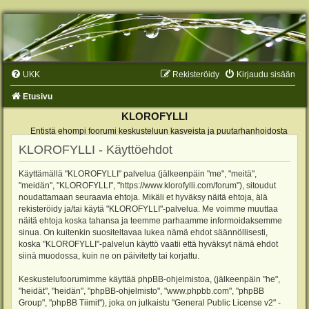
UKK
Rekisteröidy
Kirjaudu sisään
Etusivu
KLOROFYLLI
Entistä ehompi foorumi keskusteluun kasveista ja puutarhanhoidosta
KLOROFYLLI - Käyttöehdot
Käyttämällä "KLOROFYLLI" palvelua (jälkeenpäin "me", "meitä",
"meidän", "KLOROFYLLI", "https://www.klorofylli.com/forum"), sitoudut
noudattamaan seuraavia ehtoja. Mikäli et hyväksy näitä ehtoja, älä
rekisteröidy ja/tai käytä "KLOROFYLLI"-palvelua. Me voimme muuttaa
näitä ehtoja koska tahansa ja teemme parhaamme informoidaksemme
sinua. On kuitenkin suositeltavaa lukea nämä ehdot säännöllisesti,
koska "KLOROFYLLI"-palvelun käyttö vaatii että hyväksyt nämä ehdot
siinä muodossa, kuin ne on päivitetty tai korjattu.
Keskustelufoorumimme käyttää phpBB-ohjelmistoa, (jälkeenpäin "he",
"heidät", "heidän", "phpBB-ohjelmisto", "www.phpbb.com", "phpBB
Group", "phpBB Tiimit"), joka on julkaistu "
General Public License v2
" -