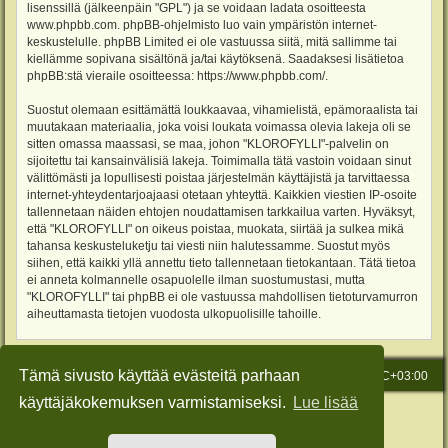
lisenssillä (jälkeenpäin "GPL") ja se voidaan ladata osoitteesta
www.phpbb.com
. phpBB-ohjelmisto luo vain ympäristön internet-
keskustelulle. phpBB Limited ei ole vastuussa siitä, mitä sallimme tai
kiellämme sopivana sisältönä ja/tai käytöksenä. Saadaksesi lisätietoa
phpBB:stä vieraile osoitteessa:
https://www.phpbb.com/
.
Suostut olemaan esittämättä loukkaavaa, vihamielistä, epämoraalista tai
muutakaan materiaalia, joka voisi loukata voimassa olevia lakeja oli se
sitten omassa maassasi, se maa, johon "KLOROFYLLI"-palvelin on
sijoitettu tai kansainvälisiä lakeja. Toimimalla tätä vastoin voidaan sinut
välittömästi ja lopullisesti poistaa järjestelmän käyttäjistä ja tarvittaessa
internet-yhteydentarjoajaasi otetaan yhteyttä. Kaikkien viestien IP-osoite
tallennetaan näiden ehtojen noudattamisen tarkkailua varten. Hyväksyt,
että "KLOROFYLLI" on oikeus poistaa, muokata, siirtää ja sulkea mikä
tahansa keskusteluketju tai viesti niin halutessamme. Suostut myös
siihen, että kaikki yllä annettu tieto tallennetaan tietokantaan. Tätä tietoa
ei anneta kolmannelle osapuolelle ilman suostumustasi, mutta
"KLOROFYLLI" tai phpBB ei ole vastuussa mahdollisen tietoturvamurron
aiheuttamasta tietojen vuodosta ulkopuolisille tahoille.
Tämä sivusto käyttää evästeitä parhaan
Etusivu
Viesti Ylläpidolle
Kaikki ajat ovat
UTC+03:00
käyttäjäkokemuksen varmistamiseksi.
Lue lisää
Keskustelufoorumin ohjelmisto
phpBB
® Forum Software © phpBB Limited
Käännös: phpBB Suomi (lurttinen, harritapio, Pettis)
Style: Green-Style-Slim by Joyce&Luna
phpBB-Style-Design