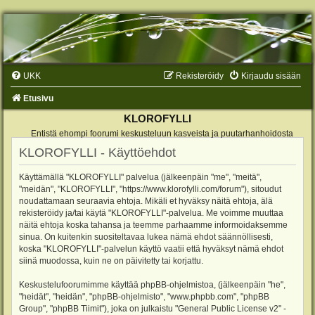
UKK
Rekisteröidy
Kirjaudu sisään
Etusivu
KLOROFYLLI
Entistä ehompi foorumi keskusteluun kasveista ja puutarhanhoidosta
KLOROFYLLI - Käyttöehdot
Käyttämällä "KLOROFYLLI" palvelua (jälkeenpäin "me", "meitä",
"meidän", "KLOROFYLLI", "https://www.klorofylli.com/forum"), sitoudut
noudattamaan seuraavia ehtoja. Mikäli et hyväksy näitä ehtoja, älä
rekisteröidy ja/tai käytä "KLOROFYLLI"-palvelua. Me voimme muuttaa
näitä ehtoja koska tahansa ja teemme parhaamme informoidaksemme
sinua. On kuitenkin suositeltavaa lukea nämä ehdot säännöllisesti,
koska "KLOROFYLLI"-palvelun käyttö vaatii että hyväksyt nämä ehdot
siinä muodossa, kuin ne on päivitetty tai korjattu.
Keskustelufoorumimme käyttää phpBB-ohjelmistoa, (jälkeenpäin "he",
"heidät", "heidän", "phpBB-ohjelmisto", "www.phpbb.com", "phpBB
Group", "phpBB Tiimit"), joka on julkaistu "
General Public License v2
" -