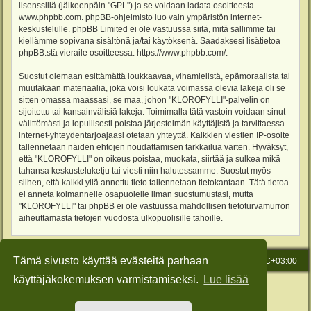
lisenssillä (jälkeenpäin "GPL") ja se voidaan ladata osoitteesta
www.phpbb.com
. phpBB-ohjelmisto luo vain ympäristön internet-
keskustelulle. phpBB Limited ei ole vastuussa siitä, mitä sallimme tai
kiellämme sopivana sisältönä ja/tai käytöksenä. Saadaksesi lisätietoa
phpBB:stä vieraile osoitteessa:
https://www.phpbb.com/
.
Suostut olemaan esittämättä loukkaavaa, vihamielistä, epämoraalista tai
muutakaan materiaalia, joka voisi loukata voimassa olevia lakeja oli se
sitten omassa maassasi, se maa, johon "KLOROFYLLI"-palvelin on
sijoitettu tai kansainvälisiä lakeja. Toimimalla tätä vastoin voidaan sinut
välittömästi ja lopullisesti poistaa järjestelmän käyttäjistä ja tarvittaessa
internet-yhteydentarjoajaasi otetaan yhteyttä. Kaikkien viestien IP-osoite
tallennetaan näiden ehtojen noudattamisen tarkkailua varten. Hyväksyt,
että "KLOROFYLLI" on oikeus poistaa, muokata, siirtää ja sulkea mikä
tahansa keskusteluketju tai viesti niin halutessamme. Suostut myös
siihen, että kaikki yllä annettu tieto tallennetaan tietokantaan. Tätä tietoa
ei anneta kolmannelle osapuolelle ilman suostumustasi, mutta
"KLOROFYLLI" tai phpBB ei ole vastuussa mahdollisen tietoturvamurron
aiheuttamasta tietojen vuodosta ulkopuolisille tahoille.
Tämä sivusto käyttää evästeitä parhaan
Etusivu
Viesti Ylläpidolle
Kaikki ajat ovat
UTC+03:00
käyttäjäkokemuksen varmistamiseksi.
Lue lisää
Keskustelufoorumin ohjelmisto
phpBB
® Forum Software © phpBB Limited
Käännös: phpBB Suomi (lurttinen, harritapio, Pettis)
Style: Green-Style-Slim by Joyce&Luna
phpBB-Style-Design