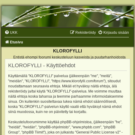
UKK
Rekisteröidy
Kirjaudu sisään
Etusivu
KLOROFYLLI
Entistä ehompi foorumi keskusteluun kasveista ja puutarhanhoidosta
KLOROFYLLI - Käyttöehdot
Käyttämällä "KLOROFYLLI" palvelua (jälkeenpäin "me", "meitä",
"meidän", "KLOROFYLLI", "https://www.klorofylli.com/forum"), sitoudut
noudattamaan seuraavia ehtoja. Mikäli et hyväksy näitä ehtoja, älä
rekisteröidy ja/tai käytä "KLOROFYLLI"-palvelua. Me voimme muuttaa
näitä ehtoja koska tahansa ja teemme parhaamme informoidaksemme
sinua. On kuitenkin suositeltavaa lukea nämä ehdot säännöllisesti,
koska "KLOROFYLLI"-palvelun käyttö vaatii että hyväksyt nämä ehdot
siinä muodossa, kuin ne on päivitetty tai korjattu.
Keskustelufoorumimme käyttää phpBB-ohjelmistoa, (jälkeenpäin "he",
"heidät", "heidän", "phpBB-ohjelmisto", "www.phpbb.com", "phpBB
Group", "phpBB Tiimit"), joka on julkaistu "
General Public License v2
" -