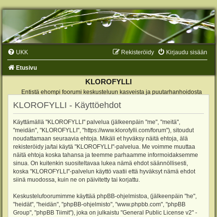
UKK
Rekisteröidy
Kirjaudu sisään
Etusivu
KLOROFYLLI
Entistä ehompi foorumi keskusteluun kasveista ja puutarhanhoidosta
KLOROFYLLI - Käyttöehdot
Käyttämällä "KLOROFYLLI" palvelua (jälkeenpäin "me", "meitä",
"meidän", "KLOROFYLLI", "https://www.klorofylli.com/forum"), sitoudut
noudattamaan seuraavia ehtoja. Mikäli et hyväksy näitä ehtoja, älä
rekisteröidy ja/tai käytä "KLOROFYLLI"-palvelua. Me voimme muuttaa
näitä ehtoja koska tahansa ja teemme parhaamme informoidaksemme
sinua. On kuitenkin suositeltavaa lukea nämä ehdot säännöllisesti,
koska "KLOROFYLLI"-palvelun käyttö vaatii että hyväksyt nämä ehdot
siinä muodossa, kuin ne on päivitetty tai korjattu.
Keskustelufoorumimme käyttää phpBB-ohjelmistoa, (jälkeenpäin "he",
"heidät", "heidän", "phpBB-ohjelmisto", "www.phpbb.com", "phpBB
Group", "phpBB Tiimit"), joka on julkaistu "
General Public License v2
" -