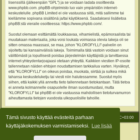
lisenssillä (jälkeenpäin "GPL") ja se voidaan ladata osoitteesta
www.phpbb.com
. phpBB-ohjelmisto luo vain ympäristön internet-
keskustelulle. phpBB Limited ei ole vastuussa siitä, mitä sallimme tai
kiellämme sopivana sisältönä ja/tai käytöksenä. Saadaksesi lisätietoa
phpBB:stä vieraile osoitteessa:
https://www.phpbb.com/
.
Suostut olemaan esittämättä loukkaavaa, vihamielistä, epämoraalista tai
muutakaan materiaalia, joka voisi loukata voimassa olevia lakeja oli se
sitten omassa maassasi, se maa, johon "KLOROFYLLI"-palvelin on
sijoitettu tai kansainvälisiä lakeja. Toimimalla tätä vastoin voidaan sinut
välittömästi ja lopullisesti poistaa järjestelmän käyttäjistä ja tarvittaessa
internet-yhteydentarjoajaasi otetaan yhteyttä. Kaikkien viestien IP-osoite
tallennetaan näiden ehtojen noudattamisen tarkkailua varten. Hyväksyt,
että "KLOROFYLLI" on oikeus poistaa, muokata, siirtää ja sulkea mikä
tahansa keskusteluketju tai viesti niin halutessamme. Suostut myös
siihen, että kaikki yllä annettu tieto tallennetaan tietokantaan. Tätä tietoa
ei anneta kolmannelle osapuolelle ilman suostumustasi, mutta
"KLOROFYLLI" tai phpBB ei ole vastuussa mahdollisen tietoturvamurron
aiheuttamasta tietojen vuodosta ulkopuolisille tahoille.
Tämä sivusto käyttää evästeitä parhaan
Etusivu
Viesti Ylläpidolle
Kaikki ajat ovat
UTC+03:00
käyttäjäkokemuksen varmistamiseksi.
Lue lisää
Keskustelufoorumin ohjelmisto
phpBB
® Forum Software © phpBB Limited
Käännös: phpBB Suomi (lurttinen, harritapio, Pettis)
Style: Green-Style-Slim by Joyce&Luna
phpBB-Style-Design