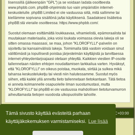
lisenssillä (jälkeenpäin "GPL") ja se voidaan ladata osoitteesta
www.phpbb.com
. phpBB-ohjelmisto luo vain ympäristön internet-
keskustelulle. phpBB Limited ei ole vastuussa siitä, mitä sallimme tai
kiellämme sopivana sisältönä ja/tai käytöksenä. Saadaksesi lisätietoa
phpBB:stä vieraile osoitteessa:
https://www.phpbb.com/
.
Suostut olemaan esittämättä loukkaavaa, vihamielistä, epämoraalista tai
muutakaan materiaalia, joka voisi loukata voimassa olevia lakeja oli se
sitten omassa maassasi, se maa, johon "KLOROFYLLI"-palvelin on
sijoitettu tai kansainvälisiä lakeja. Toimimalla tätä vastoin voidaan sinut
välittömästi ja lopullisesti poistaa järjestelmän käyttäjistä ja tarvittaessa
internet-yhteydentarjoajaasi otetaan yhteyttä. Kaikkien viestien IP-osoite
tallennetaan näiden ehtojen noudattamisen tarkkailua varten. Hyväksyt,
että "KLOROFYLLI" on oikeus poistaa, muokata, siirtää ja sulkea mikä
tahansa keskusteluketju tai viesti niin halutessamme. Suostut myös
siihen, että kaikki yllä annettu tieto tallennetaan tietokantaan. Tätä tietoa
ei anneta kolmannelle osapuolelle ilman suostumustasi, mutta
"KLOROFYLLI" tai phpBB ei ole vastuussa mahdollisen tietoturvamurron
aiheuttamasta tietojen vuodosta ulkopuolisille tahoille.
Tämä sivusto käyttää evästeitä parhaan
Etusivu
Viesti Ylläpidolle
Kaikki ajat ovat
UTC+03:00
käyttäjäkokemuksen varmistamiseksi.
Lue lisää
Keskustelufoorumin ohjelmisto
phpBB
® Forum Software © phpBB Limited
Käännös: phpBB Suomi (lurttinen, harritapio, Pettis)
Style: Green-Style-Slim by Joyce&Luna
phpBB-Style-Design