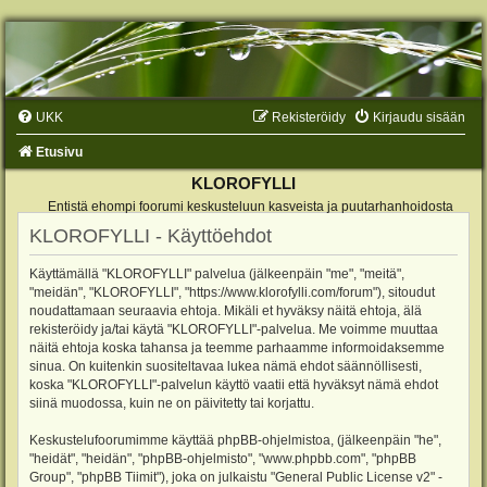
UKK
Rekisteröidy
Kirjaudu sisään
Etusivu
KLOROFYLLI
Entistä ehompi foorumi keskusteluun kasveista ja puutarhanhoidosta
KLOROFYLLI - Käyttöehdot
Käyttämällä "KLOROFYLLI" palvelua (jälkeenpäin "me", "meitä",
"meidän", "KLOROFYLLI", "https://www.klorofylli.com/forum"), sitoudut
noudattamaan seuraavia ehtoja. Mikäli et hyväksy näitä ehtoja, älä
rekisteröidy ja/tai käytä "KLOROFYLLI"-palvelua. Me voimme muuttaa
näitä ehtoja koska tahansa ja teemme parhaamme informoidaksemme
sinua. On kuitenkin suositeltavaa lukea nämä ehdot säännöllisesti,
koska "KLOROFYLLI"-palvelun käyttö vaatii että hyväksyt nämä ehdot
siinä muodossa, kuin ne on päivitetty tai korjattu.
Keskustelufoorumimme käyttää phpBB-ohjelmistoa, (jälkeenpäin "he",
"heidät", "heidän", "phpBB-ohjelmisto", "www.phpbb.com", "phpBB
Group", "phpBB Tiimit"), joka on julkaistu "
General Public License v2
" -