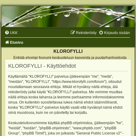
UKK
Rekisteröidy
Kirjaudu sisään
Etusivu
KLOROFYLLI
Entistä ehompi foorumi keskusteluun kasveista ja puutarhanhoidosta
KLOROFYLLI - Käyttöehdot
Käyttämällä "KLOROFYLLI" palvelua (jälkeenpäin "me", "meitä",
"meidän", "KLOROFYLLI", "https://www.klorofylli.com/forum"), sitoudut
noudattamaan seuraavia ehtoja. Mikäli et hyväksy näitä ehtoja, älä
rekisteröidy ja/tai käytä "KLOROFYLLI"-palvelua. Me voimme muuttaa
näitä ehtoja koska tahansa ja teemme parhaamme informoidaksemme
sinua. On kuitenkin suositeltavaa lukea nämä ehdot säännöllisesti,
koska "KLOROFYLLI"-palvelun käyttö vaatii että hyväksyt nämä ehdot
siinä muodossa, kuin ne on päivitetty tai korjattu.
Keskustelufoorumimme käyttää phpBB-ohjelmistoa, (jälkeenpäin "he",
"heidät", "heidän", "phpBB-ohjelmisto", "www.phpbb.com", "phpBB
Group", "phpBB Tiimit"), joka on julkaistu "
General Public License v2
" -