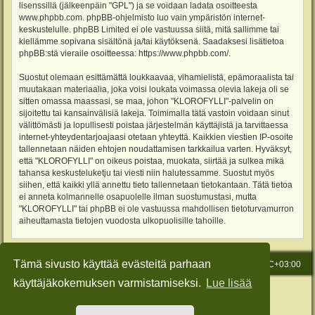
lisenssillä (jälkeenpäin "GPL") ja se voidaan ladata osoitteesta
www.phpbb.com
. phpBB-ohjelmisto luo vain ympäristön internet-
keskustelulle. phpBB Limited ei ole vastuussa siitä, mitä sallimme tai
kiellämme sopivana sisältönä ja/tai käytöksenä. Saadaksesi lisätietoa
phpBB:stä vieraile osoitteessa:
https://www.phpbb.com/
.
Suostut olemaan esittämättä loukkaavaa, vihamielistä, epämoraalista tai
muutakaan materiaalia, joka voisi loukata voimassa olevia lakeja oli se
sitten omassa maassasi, se maa, johon "KLOROFYLLI"-palvelin on
sijoitettu tai kansainvälisiä lakeja. Toimimalla tätä vastoin voidaan sinut
välittömästi ja lopullisesti poistaa järjestelmän käyttäjistä ja tarvittaessa
internet-yhteydentarjoajaasi otetaan yhteyttä. Kaikkien viestien IP-osoite
tallennetaan näiden ehtojen noudattamisen tarkkailua varten. Hyväksyt,
että "KLOROFYLLI" on oikeus poistaa, muokata, siirtää ja sulkea mikä
tahansa keskusteluketju tai viesti niin halutessamme. Suostut myös
siihen, että kaikki yllä annettu tieto tallennetaan tietokantaan. Tätä tietoa
ei anneta kolmannelle osapuolelle ilman suostumustasi, mutta
"KLOROFYLLI" tai phpBB ei ole vastuussa mahdollisen tietoturvamurron
aiheuttamasta tietojen vuodosta ulkopuolisille tahoille.
Tämä sivusto käyttää evästeitä parhaan
Etusivu
Viesti Ylläpidolle
Kaikki ajat ovat
UTC+03:00
käyttäjäkokemuksen varmistamiseksi.
Lue lisää
Keskustelufoorumin ohjelmisto
phpBB
® Forum Software © phpBB Limited
Käännös: phpBB Suomi (lurttinen, harritapio, Pettis)
Style: Green-Style-Slim by Joyce&Luna
phpBB-Style-Design