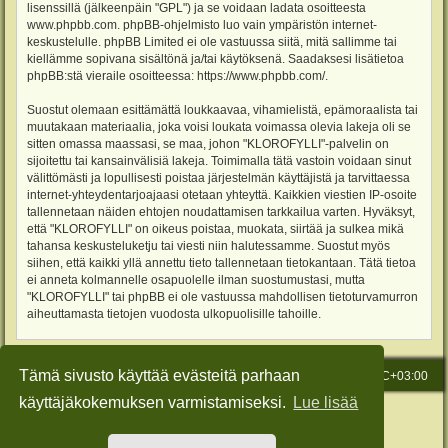
lisenssillä (jälkeenpäin "GPL") ja se voidaan ladata osoitteesta
www.phpbb.com
. phpBB-ohjelmisto luo vain ympäristön internet-
keskustelulle. phpBB Limited ei ole vastuussa siitä, mitä sallimme tai
kiellämme sopivana sisältönä ja/tai käytöksenä. Saadaksesi lisätietoa
phpBB:stä vieraile osoitteessa:
https://www.phpbb.com/
.
Suostut olemaan esittämättä loukkaavaa, vihamielistä, epämoraalista tai
muutakaan materiaalia, joka voisi loukata voimassa olevia lakeja oli se
sitten omassa maassasi, se maa, johon "KLOROFYLLI"-palvelin on
sijoitettu tai kansainvälisiä lakeja. Toimimalla tätä vastoin voidaan sinut
välittömästi ja lopullisesti poistaa järjestelmän käyttäjistä ja tarvittaessa
internet-yhteydentarjoajaasi otetaan yhteyttä. Kaikkien viestien IP-osoite
tallennetaan näiden ehtojen noudattamisen tarkkailua varten. Hyväksyt,
että "KLOROFYLLI" on oikeus poistaa, muokata, siirtää ja sulkea mikä
tahansa keskusteluketju tai viesti niin halutessamme. Suostut myös
siihen, että kaikki yllä annettu tieto tallennetaan tietokantaan. Tätä tietoa
ei anneta kolmannelle osapuolelle ilman suostumustasi, mutta
"KLOROFYLLI" tai phpBB ei ole vastuussa mahdollisen tietoturvamurron
aiheuttamasta tietojen vuodosta ulkopuolisille tahoille.
Tämä sivusto käyttää evästeitä parhaan
Etusivu
Viesti Ylläpidolle
Kaikki ajat ovat
UTC+03:00
käyttäjäkokemuksen varmistamiseksi.
Lue lisää
Keskustelufoorumin ohjelmisto
phpBB
® Forum Software © phpBB Limited
Käännös: phpBB Suomi (lurttinen, harritapio, Pettis)
Style: Green-Style-Slim by Joyce&Luna
phpBB-Style-Design