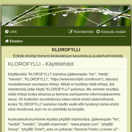
UKK
Rekisteröidy
Kirjaudu sisään
Etusivu
KLOROFYLLI
Entistä ehompi foorumi keskusteluun kasveista ja puutarhanhoidosta
KLOROFYLLI - Käyttöehdot
Käyttämällä "KLOROFYLLI" palvelua (jälkeenpäin "me", "meitä",
"meidän", "KLOROFYLLI", "https://www.klorofylli.com/forum"), sitoudut
noudattamaan seuraavia ehtoja. Mikäli et hyväksy näitä ehtoja, älä
rekisteröidy ja/tai käytä "KLOROFYLLI"-palvelua. Me voimme muuttaa
näitä ehtoja koska tahansa ja teemme parhaamme informoidaksemme
sinua. On kuitenkin suositeltavaa lukea nämä ehdot säännöllisesti,
koska "KLOROFYLLI"-palvelun käyttö vaatii että hyväksyt nämä ehdot
siinä muodossa, kuin ne on päivitetty tai korjattu.
Keskustelufoorumimme käyttää phpBB-ohjelmistoa, (jälkeenpäin "he",
"heidät", "heidän", "phpBB-ohjelmisto", "www.phpbb.com", "phpBB
Group", "phpBB Tiimit"), joka on julkaistu "
General Public License v2
" -