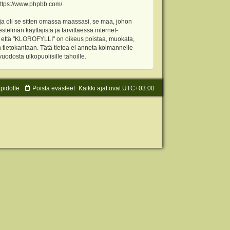
ttps://www.phpbb.com/
.
ja oli se sitten omassa maassasi, se maa, johon
stelmän käyttäjistä ja tarvittaessa internet-
t, että "KLOROFYLLI" on oikeus poistaa, muokata,
an tietokantaan. Tätä tietoa ei anneta kolmannelle
odosta ulkopuolisille tahoille.
äpidolle
Poista evästeet
Kaikki ajat ovat
UTC+03:00