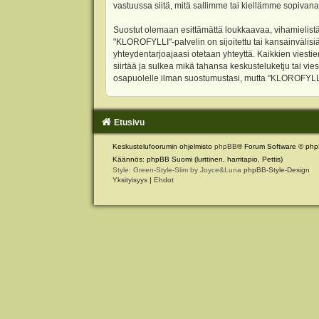
vastuussa siitä, mitä sallimme tai kiellämme sopivana
Suostut olemaan esittämättä loukkaavaa, vihamielistä
"KLOROFYLLI"-palvelin on sijoitettu tai kansainvälisiä l
yhteydentarjoajaasi otetaan yhteyttä. Kaikkien viest
siirtää ja sulkea mikä tahansa keskusteluketju tai vie
osapuolelle ilman suostumustasi, mutta "KLOROFYLLI" 
Etusivu
Keskustelufoorumin ohjelmisto
phpBB
® Forum Software © php
Käännös: phpBB Suomi (lurttinen, harritapio, Pettis)
Style: Green-Style-Slim by Joyce&Luna
phpBB-Style-Design
Yksityisyys
|
Ehdot