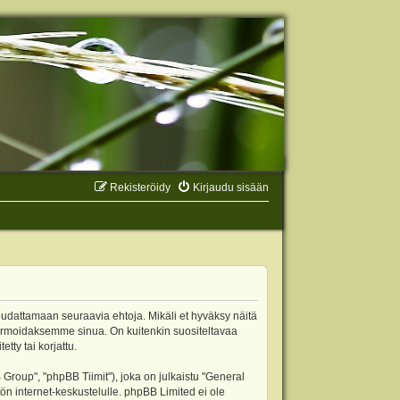
Rekisteröidy
Kirjaudu sisään
oudattamaan seuraavia ehtoja. Mikäli et hyväksy näitä
ormoidaksemme sinua. On kuitenkin suositeltavaa
ty tai korjattu.
oup", "phpBB Tiimit"), joka on julkaistu "
General
ön internet-keskustelulle. phpBB Limited ei ole