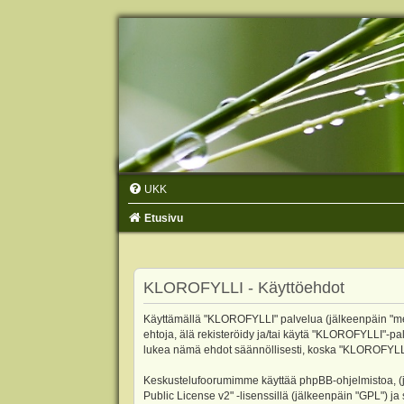
UKK
Etusivu
KLOROFYLLI - Käyttöehdot
Käyttämällä "KLOROFYLLI" palvelua (jälkeenpäin "me",
ehtoja, älä rekisteröidy ja/tai käytä "KLOROFYLLI"
lukea nämä ehdot säännöllisesti, koska "KLOROFYLLI"-p
Keskustelufoorumimme käyttää phpBB-ohjelmistoa, (jäl
Public License v2
" -lisenssillä (jälkeenpäin "GPL") j