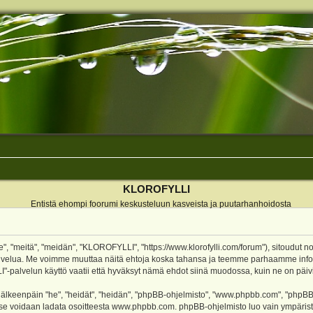
KLOROFYLLI
Entistä ehompi foorumi keskusteluun kasveista ja puutarhanhoidosta
 "meitä", "meidän", "KLOROFYLLI", "https://www.klorofylli.com/forum"), sitoudut n
-palvelua. Me voimme muuttaa näitä ehtoja koska tahansa ja teemme parhaamme inf
alvelun käyttö vaatii että hyväksyt nämä ehdot siinä muodossa, kuin ne on päivitet
keenpäin "he", "heidät", "heidän", "phpBB-ohjelmisto", "www.phpbb.com", "phpBB Gr
a se voidaan ladata osoitteesta
www.phpbb.com
. phpBB-ohjelmisto luo vain ympärist