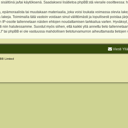
 sisältönä ja/tai käytöksenä. Saadaksesi lisätietoa phpBB:stä vieraile osoitteessa:
h
, epämoraalista tai muutakaan materiaalia, joka voisi loukata voimassa olevia lake
akeja. Toimimalla tätä vastoin voidaan sinut välittömästi ja lopullisesti poistaa järje
ien IP-osoite tallennetaan näiden ehtojen noudattamisen tarkkailua varten. Hyväksy
sti niin halutessamme. Suostut myös siihen, että kaikki yllä annettu tieto tallenneta
tai phpBB ei ole vastuussa mahdollisen tietoturvamurron aiheuttamasta tietojen vu
Viesti Yll
BB Limited