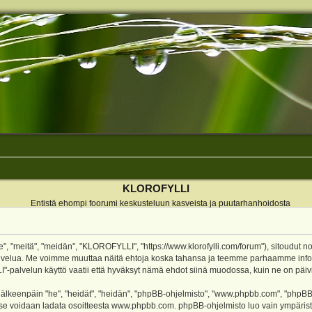
KLOROFYLLI
Entistä ehompi foorumi keskusteluun kasveista ja puutarhanhoidosta
 "meitä", "meidän", "KLOROFYLLI", "https://www.klorofylli.com/forum"), sitoudut n
-palvelua. Me voimme muuttaa näitä ehtoja koska tahansa ja teemme parhaamme inf
alvelun käyttö vaatii että hyväksyt nämä ehdot siinä muodossa, kuin ne on päivitet
keenpäin "he", "heidät", "heidän", "phpBB-ohjelmisto", "www.phpbb.com", "phpBB Gr
a se voidaan ladata osoitteesta
www.phpbb.com
. phpBB-ohjelmisto luo vain ympärist