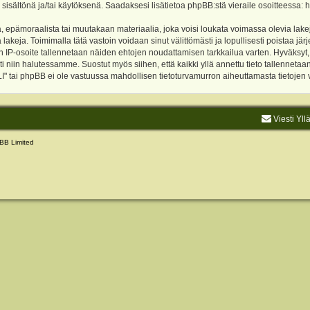
 sisältönä ja/tai käytöksenä. Saadaksesi lisätietoa phpBB:stä vieraile osoitteessa:
h
, epämoraalista tai muutakaan materiaalia, joka voisi loukata voimassa olevia lake
akeja. Toimimalla tätä vastoin voidaan sinut välittömästi ja lopullisesti poistaa järje
ien IP-osoite tallennetaan näiden ehtojen noudattamisen tarkkailua varten. Hyväksy
sti niin halutessamme. Suostut myös siihen, että kaikki yllä annettu tieto tallenneta
tai phpBB ei ole vastuussa mahdollisen tietoturvamurron aiheuttamasta tietojen vu
Viesti Yll
BB Limited