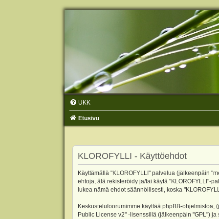
UKK
Etusivu
KLOROFYLLI - Käyttöehdot
Käyttämällä "KLOROFYLLI" palvelua (jälkeenpäin "me",
ehtoja, älä rekisteröidy ja/tai käytä "KLOROFYLLI"
lukea nämä ehdot säännöllisesti, koska "KLOROFYLLI"-p
Keskustelufoorumimme käyttää phpBB-ohjelmistoa, (jäl
Public License v2
" -lisenssillä (jälkeenpäin "GPL") j