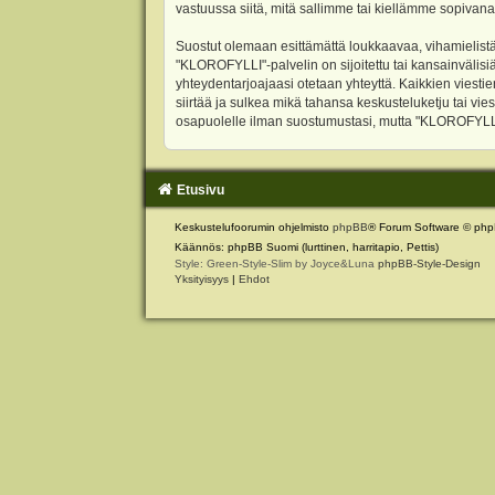
vastuussa siitä, mitä sallimme tai kiellämme sopivana
Suostut olemaan esittämättä loukkaavaa, vihamielistä
"KLOROFYLLI"-palvelin on sijoitettu tai kansainvälisiä l
yhteydentarjoajaasi otetaan yhteyttä. Kaikkien viest
siirtää ja sulkea mikä tahansa keskusteluketju tai vie
osapuolelle ilman suostumustasi, mutta "KLOROFYLLI" 
Etusivu
Keskustelufoorumin ohjelmisto
phpBB
® Forum Software © php
Käännös: phpBB Suomi (lurttinen, harritapio, Pettis)
Style: Green-Style-Slim by Joyce&Luna
phpBB-Style-Design
Yksityisyys
|
Ehdot