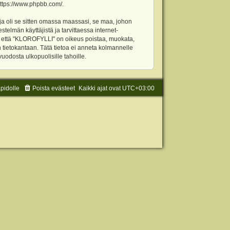
ttps://www.phpbb.com/
.
ja oli se sitten omassa maassasi, se maa, johon
stelmän käyttäjistä ja tarvittaessa internet-
t, että "KLOROFYLLI" on oikeus poistaa, muokata,
an tietokantaan. Tätä tietoa ei anneta kolmannelle
odosta ulkopuolisille tahoille.
äpidolle
Poista evästeet
Kaikki ajat ovat
UTC+03:00