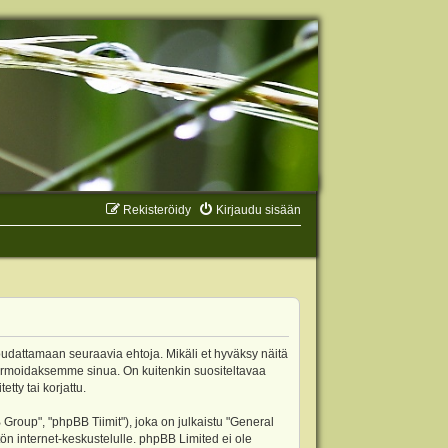
Rekisteröidy
Kirjaudu sisään
oudattamaan seuraavia ehtoja. Mikäli et hyväksy näitä
ormoidaksemme sinua. On kuitenkin suositeltavaa
ty tai korjattu.
oup", "phpBB Tiimit"), joka on julkaistu "
General
ön internet-keskustelulle. phpBB Limited ei ole