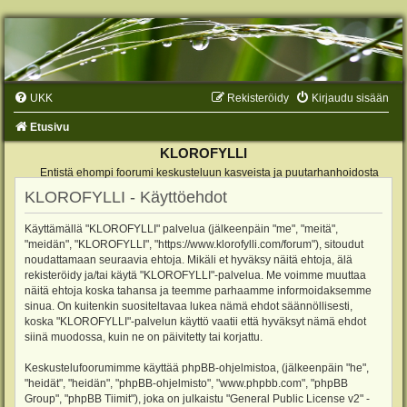
UKK
Rekisteröidy
Kirjaudu sisään
Etusivu
KLOROFYLLI
Entistä ehompi foorumi keskusteluun kasveista ja puutarhanhoidosta
KLOROFYLLI - Käyttöehdot
Käyttämällä "KLOROFYLLI" palvelua (jälkeenpäin "me", "meitä",
"meidän", "KLOROFYLLI", "https://www.klorofylli.com/forum"), sitoudut
noudattamaan seuraavia ehtoja. Mikäli et hyväksy näitä ehtoja, älä
rekisteröidy ja/tai käytä "KLOROFYLLI"-palvelua. Me voimme muuttaa
näitä ehtoja koska tahansa ja teemme parhaamme informoidaksemme
sinua. On kuitenkin suositeltavaa lukea nämä ehdot säännöllisesti,
koska "KLOROFYLLI"-palvelun käyttö vaatii että hyväksyt nämä ehdot
siinä muodossa, kuin ne on päivitetty tai korjattu.
Keskustelufoorumimme käyttää phpBB-ohjelmistoa, (jälkeenpäin "he",
"heidät", "heidän", "phpBB-ohjelmisto", "www.phpbb.com", "phpBB
Group", "phpBB Tiimit"), joka on julkaistu "
General Public License v2
" -