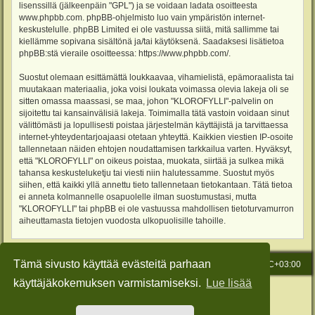
lisenssillä (jälkeenpäin "GPL") ja se voidaan ladata osoitteesta
www.phpbb.com
. phpBB-ohjelmisto luo vain ympäristön internet-
keskustelulle. phpBB Limited ei ole vastuussa siitä, mitä sallimme tai
kiellämme sopivana sisältönä ja/tai käytöksenä. Saadaksesi lisätietoa
phpBB:stä vieraile osoitteessa:
https://www.phpbb.com/
.
Suostut olemaan esittämättä loukkaavaa, vihamielistä, epämoraalista tai
muutakaan materiaalia, joka voisi loukata voimassa olevia lakeja oli se
sitten omassa maassasi, se maa, johon "KLOROFYLLI"-palvelin on
sijoitettu tai kansainvälisiä lakeja. Toimimalla tätä vastoin voidaan sinut
välittömästi ja lopullisesti poistaa järjestelmän käyttäjistä ja tarvittaessa
internet-yhteydentarjoajaasi otetaan yhteyttä. Kaikkien viestien IP-osoite
tallennetaan näiden ehtojen noudattamisen tarkkailua varten. Hyväksyt,
että "KLOROFYLLI" on oikeus poistaa, muokata, siirtää ja sulkea mikä
tahansa keskusteluketju tai viesti niin halutessamme. Suostut myös
siihen, että kaikki yllä annettu tieto tallennetaan tietokantaan. Tätä tietoa
ei anneta kolmannelle osapuolelle ilman suostumustasi, mutta
"KLOROFYLLI" tai phpBB ei ole vastuussa mahdollisen tietoturvamurron
aiheuttamasta tietojen vuodosta ulkopuolisille tahoille.
Tämä sivusto käyttää evästeitä parhaan
Etusivu
Viesti Ylläpidolle
Kaikki ajat ovat
UTC+03:00
käyttäjäkokemuksen varmistamiseksi.
Lue lisää
Keskustelufoorumin ohjelmisto
phpBB
® Forum Software © phpBB Limited
Käännös: phpBB Suomi (lurttinen, harritapio, Pettis)
Style: Green-Style-Slim by Joyce&Luna
phpBB-Style-Design