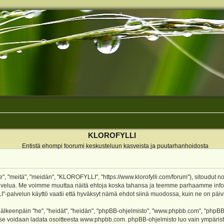
KLOROFYLLI
Entistä ehompi foorumi keskusteluun kasveista ja puutarhanhoidosta
 "meitä", "meidän", "KLOROFYLLI", "https://www.klorofylli.com/forum"), sitoudut n
-palvelua. Me voimme muuttaa näitä ehtoja koska tahansa ja teemme parhaamme inf
alvelun käyttö vaatii että hyväksyt nämä ehdot siinä muodossa, kuin ne on päivitet
keenpäin "he", "heidät", "heidän", "phpBB-ohjelmisto", "www.phpbb.com", "phpBB Gr
a se voidaan ladata osoitteesta
www.phpbb.com
. phpBB-ohjelmisto luo vain ympärist