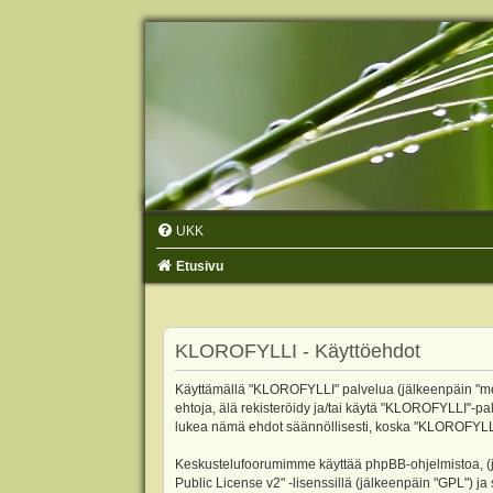
UKK
Etusivu
KLOROFYLLI - Käyttöehdot
Käyttämällä "KLOROFYLLI" palvelua (jälkeenpäin "me",
ehtoja, älä rekisteröidy ja/tai käytä "KLOROFYLLI"
lukea nämä ehdot säännöllisesti, koska "KLOROFYLLI"-p
Keskustelufoorumimme käyttää phpBB-ohjelmistoa, (jäl
Public License v2
" -lisenssillä (jälkeenpäin "GPL") j