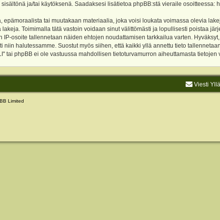
 sisältönä ja/tai käytöksenä. Saadaksesi lisätietoa phpBB:stä vieraile osoitteessa:
h
, epämoraalista tai muutakaan materiaalia, joka voisi loukata voimassa olevia lake
akeja. Toimimalla tätä vastoin voidaan sinut välittömästi ja lopullisesti poistaa järje
ien IP-osoite tallennetaan näiden ehtojen noudattamisen tarkkailua varten. Hyväksy
sti niin halutessamme. Suostut myös siihen, että kaikki yllä annettu tieto tallenneta
tai phpBB ei ole vastuussa mahdollisen tietoturvamurron aiheuttamasta tietojen vu
Viesti Yll
BB Limited