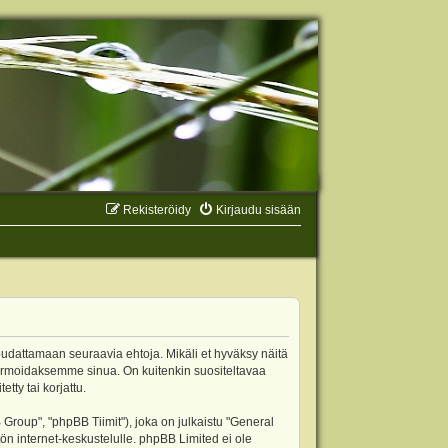
Rekisteröidy
Kirjaudu sisään
oudattamaan seuraavia ehtoja. Mikäli et hyväksy näitä
ormoidaksemme sinua. On kuitenkin suositeltavaa
ty tai korjattu.
oup", "phpBB Tiimit"), joka on julkaistu "
General
ön internet-keskustelulle. phpBB Limited ei ole