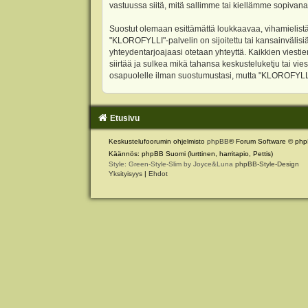
vastuussa siitä, mitä sallimme tai kiellämme sopivana
Suostut olemaan esittämättä loukkaavaa, vihamielistä
"KLOROFYLLI"-palvelin on sijoitettu tai kansainvälisiä l
yhteydentarjoajaasi otetaan yhteyttä. Kaikkien viest
siirtää ja sulkea mikä tahansa keskusteluketju tai vie
osapuolelle ilman suostumustasi, mutta "KLOROFYLLI" 
Etusivu
Keskustelufoorumin ohjelmisto
phpBB
® Forum Software © php
Käännös: phpBB Suomi (lurttinen, harritapio, Pettis)
Style: Green-Style-Slim by Joyce&Luna
phpBB-Style-Design
Yksityisyys
|
Ehdot