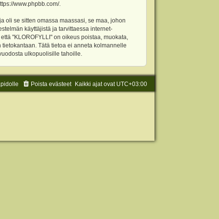
ttps://www.phpbb.com/
.
ja oli se sitten omassa maassasi, se maa, johon
stelmän käyttäjistä ja tarvittaessa internet-
t, että "KLOROFYLLI" on oikeus poistaa, muokata,
an tietokantaan. Tätä tietoa ei anneta kolmannelle
odosta ulkopuolisille tahoille.
äpidolle
Poista evästeet
Kaikki ajat ovat
UTC+03:00