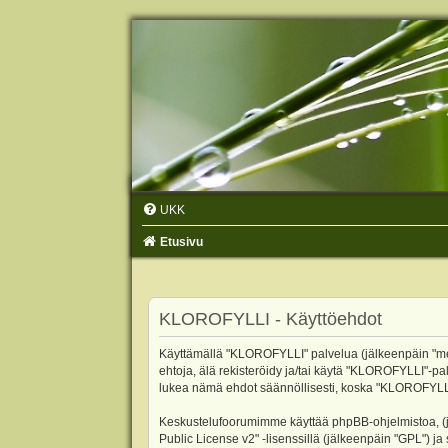
UKK
Etusivu
KLOROFYLLI - Käyttöehdot
Käyttämällä "KLOROFYLLI" palvelua (jälkeenpäin "me",
ehtoja, älä rekisteröidy ja/tai käytä "KLOROFYLLI"
lukea nämä ehdot säännöllisesti, koska "KLOROFYLLI"-p
Keskustelufoorumimme käyttää phpBB-ohjelmistoa, (jäl
Public License v2
" -lisenssillä (jälkeenpäin "GPL") j