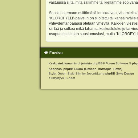
vastuussa siitä, mitä sallimme tai kiellämme sopivana
Suostut olemaan esittämättä loukkaavaa, vihamielistä
"KLOROFYLLI"-palvelin on sijoitettu tai kansainvälisiä l
yhteydentarjoajaasi otetaan yhteyttä. Kaikkien viest
siirtää ja sulkea mikä tahansa keskusteluketju tai vie
osapuolelle ilman suostumustasi, mutta "KLOROFYLLI" 
Etusivu
Keskustelufoorumin ohjelmisto
phpBB
® Forum Software © php
Käännös: phpBB Suomi (lurttinen, harritapio, Pettis)
Style: Green-Style-Slim by Joyce&Luna
phpBB-Style-Design
Yksityisyys
|
Ehdot