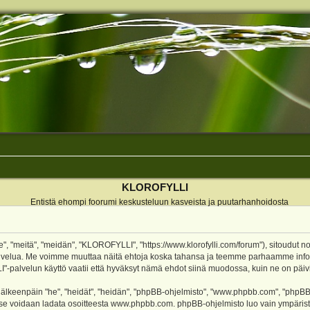
KLOROFYLLI
Entistä ehompi foorumi keskusteluun kasveista ja puutarhanhoidosta
 "meitä", "meidän", "KLOROFYLLI", "https://www.klorofylli.com/forum"), sitoudut n
-palvelua. Me voimme muuttaa näitä ehtoja koska tahansa ja teemme parhaamme inf
alvelun käyttö vaatii että hyväksyt nämä ehdot siinä muodossa, kuin ne on päivitet
keenpäin "he", "heidät", "heidän", "phpBB-ohjelmisto", "www.phpbb.com", "phpBB Gr
a se voidaan ladata osoitteesta
www.phpbb.com
. phpBB-ohjelmisto luo vain ympärist