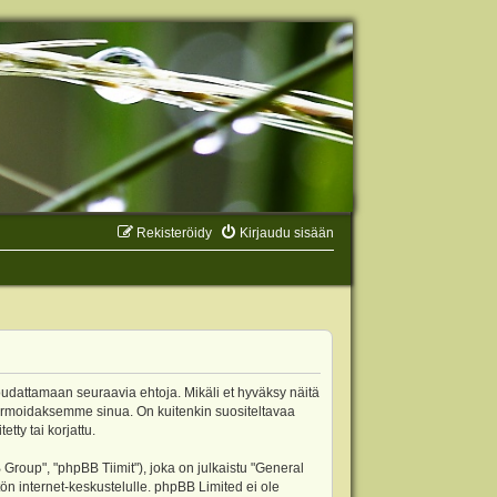
Rekisteröidy
Kirjaudu sisään
oudattamaan seuraavia ehtoja. Mikäli et hyväksy näitä
ormoidaksemme sinua. On kuitenkin suositeltavaa
ty tai korjattu.
oup", "phpBB Tiimit"), joka on julkaistu "
General
ön internet-keskustelulle. phpBB Limited ei ole