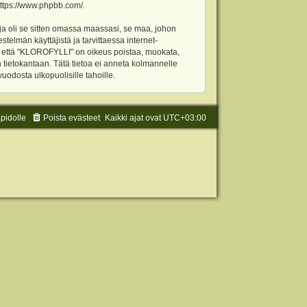
ttps://www.phpbb.com/
.
ja oli se sitten omassa maassasi, se maa, johon
stelmän käyttäjistä ja tarvittaessa internet-
t, että "KLOROFYLLI" on oikeus poistaa, muokata,
an tietokantaan. Tätä tietoa ei anneta kolmannelle
odosta ulkopuolisille tahoille.
äpidolle
Poista evästeet
Kaikki ajat ovat
UTC+03:00