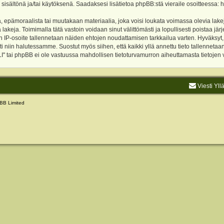
 sisältönä ja/tai käytöksenä. Saadaksesi lisätietoa phpBB:stä vieraile osoitteessa:
h
, epämoraalista tai muutakaan materiaalia, joka voisi loukata voimassa olevia lake
akeja. Toimimalla tätä vastoin voidaan sinut välittömästi ja lopullisesti poistaa järje
ien IP-osoite tallennetaan näiden ehtojen noudattamisen tarkkailua varten. Hyväksy
sti niin halutessamme. Suostut myös siihen, että kaikki yllä annettu tieto tallenneta
tai phpBB ei ole vastuussa mahdollisen tietoturvamurron aiheuttamasta tietojen vu
Viesti Yll
BB Limited