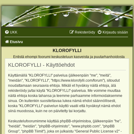
UKK
Rekisteröidy
Kirjaudu sisään
Etusivu
KLOROFYLLI
Entistä ehompi foorumi keskusteluun kasveista ja puutarhanhoidosta
KLOROFYLLI - Käyttöehdot
Käyttämällä "KLOROFYLLI" palvelua (jälkeenpäin "me", "meitä",
"meidän", "KLOROFYLLI", "https://www.klorofylli.com/forum"), sitoudut
noudattamaan seuraavia ehtoja. Mikäli et hyväksy näitä ehtoja, älä
rekisteröidy ja/tai käytä "KLOROFYLLI"-palvelua. Me voimme muuttaa
näitä ehtoja koska tahansa ja teemme parhaamme informoidaksemme
sinua. On kuitenkin suositeltavaa lukea nämä ehdot säännöllisesti,
koska "KLOROFYLLI"-palvelun käyttö vaatii että hyväksyt nämä ehdot
siinä muodossa, kuin ne on päivitetty tai korjattu.
Keskustelufoorumimme käyttää phpBB-ohjelmistoa, (jälkeenpäin "he",
"heidät", "heidän", "phpBB-ohjelmisto", "www.phpbb.com", "phpBB
Group", "phpBB Tiimit"), joka on julkaistu "
General Public License v2
" -