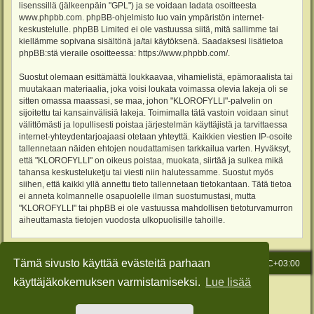
lisenssillä (jälkeenpäin "GPL") ja se voidaan ladata osoitteesta
www.phpbb.com
. phpBB-ohjelmisto luo vain ympäristön internet-
keskustelulle. phpBB Limited ei ole vastuussa siitä, mitä sallimme tai
kiellämme sopivana sisältönä ja/tai käytöksenä. Saadaksesi lisätietoa
phpBB:stä vieraile osoitteessa:
https://www.phpbb.com/
.
Suostut olemaan esittämättä loukkaavaa, vihamielistä, epämoraalista tai
muutakaan materiaalia, joka voisi loukata voimassa olevia lakeja oli se
sitten omassa maassasi, se maa, johon "KLOROFYLLI"-palvelin on
sijoitettu tai kansainvälisiä lakeja. Toimimalla tätä vastoin voidaan sinut
välittömästi ja lopullisesti poistaa järjestelmän käyttäjistä ja tarvittaessa
internet-yhteydentarjoajaasi otetaan yhteyttä. Kaikkien viestien IP-osoite
tallennetaan näiden ehtojen noudattamisen tarkkailua varten. Hyväksyt,
että "KLOROFYLLI" on oikeus poistaa, muokata, siirtää ja sulkea mikä
tahansa keskusteluketju tai viesti niin halutessamme. Suostut myös
siihen, että kaikki yllä annettu tieto tallennetaan tietokantaan. Tätä tietoa
ei anneta kolmannelle osapuolelle ilman suostumustasi, mutta
"KLOROFYLLI" tai phpBB ei ole vastuussa mahdollisen tietoturvamurron
aiheuttamasta tietojen vuodosta ulkopuolisille tahoille.
Tämä sivusto käyttää evästeitä parhaan
Etusivu
Viesti Ylläpidolle
Kaikki ajat ovat
UTC+03:00
käyttäjäkokemuksen varmistamiseksi.
Lue lisää
Keskustelufoorumin ohjelmisto
phpBB
® Forum Software © phpBB Limited
Käännös: phpBB Suomi (lurttinen, harritapio, Pettis)
Style: Green-Style-Slim by Joyce&Luna
phpBB-Style-Design