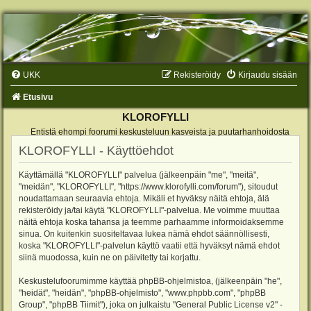
UKK
Rekisteröidy
Kirjaudu sisään
Etusivu
KLOROFYLLI
Entistä ehompi foorumi keskusteluun kasveista ja puutarhanhoidosta
KLOROFYLLI - Käyttöehdot
Käyttämällä "KLOROFYLLI" palvelua (jälkeenpäin "me", "meitä",
"meidän", "KLOROFYLLI", "https://www.klorofylli.com/forum"), sitoudut
noudattamaan seuraavia ehtoja. Mikäli et hyväksy näitä ehtoja, älä
rekisteröidy ja/tai käytä "KLOROFYLLI"-palvelua. Me voimme muuttaa
näitä ehtoja koska tahansa ja teemme parhaamme informoidaksemme
sinua. On kuitenkin suositeltavaa lukea nämä ehdot säännöllisesti,
koska "KLOROFYLLI"-palvelun käyttö vaatii että hyväksyt nämä ehdot
siinä muodossa, kuin ne on päivitetty tai korjattu.
Keskustelufoorumimme käyttää phpBB-ohjelmistoa, (jälkeenpäin "he",
"heidät", "heidän", "phpBB-ohjelmisto", "www.phpbb.com", "phpBB
Group", "phpBB Tiimit"), joka on julkaistu "
General Public License v2
" -