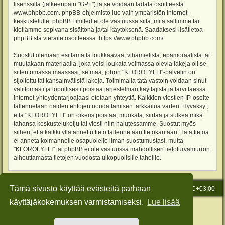
lisenssillä (jälkeenpäin "GPL") ja se voidaan ladata osoitteesta
www.phpbb.com
. phpBB-ohjelmisto luo vain ympäristön internet-
keskustelulle. phpBB Limited ei ole vastuussa siitä, mitä sallimme tai
kiellämme sopivana sisältönä ja/tai käytöksenä. Saadaksesi lisätietoa
phpBB:stä vieraile osoitteessa:
https://www.phpbb.com/
.
Suostut olemaan esittämättä loukkaavaa, vihamielistä, epämoraalista tai
muutakaan materiaalia, joka voisi loukata voimassa olevia lakeja oli se
sitten omassa maassasi, se maa, johon "KLOROFYLLI"-palvelin on
sijoitettu tai kansainvälisiä lakeja. Toimimalla tätä vastoin voidaan sinut
välittömästi ja lopullisesti poistaa järjestelmän käyttäjistä ja tarvittaessa
internet-yhteydentarjoajaasi otetaan yhteyttä. Kaikkien viestien IP-osoite
tallennetaan näiden ehtojen noudattamisen tarkkailua varten. Hyväksyt,
että "KLOROFYLLI" on oikeus poistaa, muokata, siirtää ja sulkea mikä
tahansa keskusteluketju tai viesti niin halutessamme. Suostut myös
siihen, että kaikki yllä annettu tieto tallennetaan tietokantaan. Tätä tietoa
ei anneta kolmannelle osapuolelle ilman suostumustasi, mutta
"KLOROFYLLI" tai phpBB ei ole vastuussa mahdollisen tietoturvamurron
aiheuttamasta tietojen vuodosta ulkopuolisille tahoille.
Tämä sivusto käyttää evästeitä parhaan
Etusivu
Viesti Ylläpidolle
Kaikki ajat ovat
UTC+03:00
käyttäjäkokemuksen varmistamiseksi.
Lue lisää
Keskustelufoorumin ohjelmisto
phpBB
® Forum Software © phpBB Limited
Käännös: phpBB Suomi (lurttinen, harritapio, Pettis)
Style: Green-Style-Slim by Joyce&Luna
phpBB-Style-Design