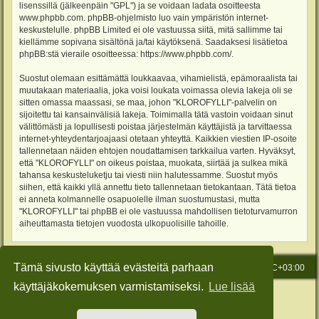
lisenssillä (jälkeenpäin "GPL") ja se voidaan ladata osoitteesta
www.phpbb.com
. phpBB-ohjelmisto luo vain ympäristön internet-
keskustelulle. phpBB Limited ei ole vastuussa siitä, mitä sallimme tai
kiellämme sopivana sisältönä ja/tai käytöksenä. Saadaksesi lisätietoa
phpBB:stä vieraile osoitteessa:
https://www.phpbb.com/
.
Suostut olemaan esittämättä loukkaavaa, vihamielistä, epämoraalista tai
muutakaan materiaalia, joka voisi loukata voimassa olevia lakeja oli se
sitten omassa maassasi, se maa, johon "KLOROFYLLI"-palvelin on
sijoitettu tai kansainvälisiä lakeja. Toimimalla tätä vastoin voidaan sinut
välittömästi ja lopullisesti poistaa järjestelmän käyttäjistä ja tarvittaessa
internet-yhteydentarjoajaasi otetaan yhteyttä. Kaikkien viestien IP-osoite
tallennetaan näiden ehtojen noudattamisen tarkkailua varten. Hyväksyt,
että "KLOROFYLLI" on oikeus poistaa, muokata, siirtää ja sulkea mikä
tahansa keskusteluketju tai viesti niin halutessamme. Suostut myös
siihen, että kaikki yllä annettu tieto tallennetaan tietokantaan. Tätä tietoa
ei anneta kolmannelle osapuolelle ilman suostumustasi, mutta
"KLOROFYLLI" tai phpBB ei ole vastuussa mahdollisen tietoturvamurron
aiheuttamasta tietojen vuodosta ulkopuolisille tahoille.
Tämä sivusto käyttää evästeitä parhaan
Etusivu
Viesti Ylläpidolle
Kaikki ajat ovat
UTC+03:00
käyttäjäkokemuksen varmistamiseksi.
Lue lisää
Keskustelufoorumin ohjelmisto
phpBB
® Forum Software © phpBB Limited
Käännös: phpBB Suomi (lurttinen, harritapio, Pettis)
Style: Green-Style-Slim by Joyce&Luna
phpBB-Style-Design