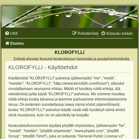
UKK
Rekisteröidy
Kirjaudu sisään
Etusivu
KLOROFYLLI
Entistä ehompi foorumi keskusteluun kasveista ja puutarhanhoidosta
KLOROFYLLI - Käyttöehdot
Käyttämällä "KLOROFYLLI" palvelua (jälkeenpäin "me", "meitä",
"meidän", "KLOROFYLLI", "https://www.klorofylli.com/forum"), sitoudut
noudattamaan seuraavia ehtoja. Mikäli et hyväksy näitä ehtoja, älä
rekisteröidy ja/tai käytä "KLOROFYLLI"-palvelua. Me voimme muuttaa
näitä ehtoja koska tahansa ja teemme parhaamme informoidaksemme
sinua. On kuitenkin suositeltavaa lukea nämä ehdot säännöllisesti,
koska "KLOROFYLLI"-palvelun käyttö vaatii että hyväksyt nämä ehdot
siinä muodossa, kuin ne on päivitetty tai korjattu.
Keskustelufoorumimme käyttää phpBB-ohjelmistoa, (jälkeenpäin "he",
"heidät", "heidän", "phpBB-ohjelmisto", "www.phpbb.com", "phpBB
Group", "phpBB Tiimit"), joka on julkaistu "
General Public License v2
" -