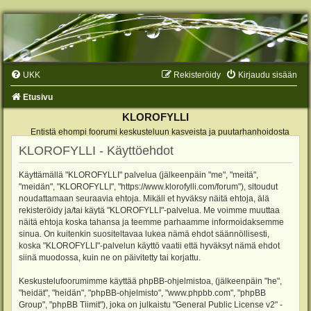
UKK
Rekisteröidy
Kirjaudu sisään
Etusivu
KLOROFYLLI
Entistä ehompi foorumi keskusteluun kasveista ja puutarhanhoidosta
KLOROFYLLI - Käyttöehdot
Käyttämällä "KLOROFYLLI" palvelua (jälkeenpäin "me", "meitä",
"meidän", "KLOROFYLLI", "https://www.klorofylli.com/forum"), sitoudut
noudattamaan seuraavia ehtoja. Mikäli et hyväksy näitä ehtoja, älä
rekisteröidy ja/tai käytä "KLOROFYLLI"-palvelua. Me voimme muuttaa
näitä ehtoja koska tahansa ja teemme parhaamme informoidaksemme
sinua. On kuitenkin suositeltavaa lukea nämä ehdot säännöllisesti,
koska "KLOROFYLLI"-palvelun käyttö vaatii että hyväksyt nämä ehdot
siinä muodossa, kuin ne on päivitetty tai korjattu.
Keskustelufoorumimme käyttää phpBB-ohjelmistoa, (jälkeenpäin "he",
"heidät", "heidän", "phpBB-ohjelmisto", "www.phpbb.com", "phpBB
Group", "phpBB Tiimit"), joka on julkaistu "
General Public License v2
" -