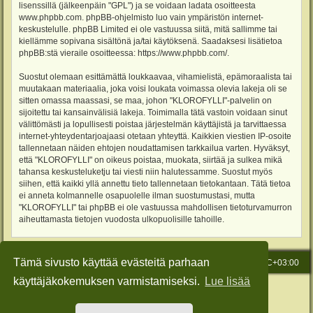
lisenssillä (jälkeenpäin "GPL") ja se voidaan ladata osoitteesta
www.phpbb.com
. phpBB-ohjelmisto luo vain ympäristön internet-
keskustelulle. phpBB Limited ei ole vastuussa siitä, mitä sallimme tai
kiellämme sopivana sisältönä ja/tai käytöksenä. Saadaksesi lisätietoa
phpBB:stä vieraile osoitteessa:
https://www.phpbb.com/
.
Suostut olemaan esittämättä loukkaavaa, vihamielistä, epämoraalista tai
muutakaan materiaalia, joka voisi loukata voimassa olevia lakeja oli se
sitten omassa maassasi, se maa, johon "KLOROFYLLI"-palvelin on
sijoitettu tai kansainvälisiä lakeja. Toimimalla tätä vastoin voidaan sinut
välittömästi ja lopullisesti poistaa järjestelmän käyttäjistä ja tarvittaessa
internet-yhteydentarjoajaasi otetaan yhteyttä. Kaikkien viestien IP-osoite
tallennetaan näiden ehtojen noudattamisen tarkkailua varten. Hyväksyt,
että "KLOROFYLLI" on oikeus poistaa, muokata, siirtää ja sulkea mikä
tahansa keskusteluketju tai viesti niin halutessamme. Suostut myös
siihen, että kaikki yllä annettu tieto tallennetaan tietokantaan. Tätä tietoa
ei anneta kolmannelle osapuolelle ilman suostumustasi, mutta
"KLOROFYLLI" tai phpBB ei ole vastuussa mahdollisen tietoturvamurron
aiheuttamasta tietojen vuodosta ulkopuolisille tahoille.
Tämä sivusto käyttää evästeitä parhaan
Etusivu
Viesti Ylläpidolle
Kaikki ajat ovat
UTC+03:00
käyttäjäkokemuksen varmistamiseksi.
Lue lisää
Keskustelufoorumin ohjelmisto
phpBB
® Forum Software © phpBB Limited
Käännös: phpBB Suomi (lurttinen, harritapio, Pettis)
Style: Green-Style-Slim by Joyce&Luna
phpBB-Style-Design