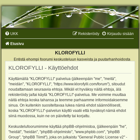
UKK
Rekisteröidy
Kirjaudu sisään
Etusivu
KLOROFYLLI
Entistä ehompi foorumi keskusteluun kasveista ja puutarhanhoidosta
KLOROFYLLI - Käyttöehdot
Käyttämällä "KLOROFYLLI" palvelua (jälkeenpäin "me", "meitä",
"meidän", "KLOROFYLLI", "https://www.klorofylli.com/forum"), sitoudut
noudattamaan seuraavia ehtoja. Mikäli et hyväksy näitä ehtoja, älä
rekisteröidy ja/tai käytä "KLOROFYLLI"-palvelua. Me voimme muuttaa
näitä ehtoja koska tahansa ja teemme parhaamme informoidaksemme
sinua. On kuitenkin suositeltavaa lukea nämä ehdot säännöllisesti,
koska "KLOROFYLLI"-palvelun käyttö vaatii että hyväksyt nämä ehdot
siinä muodossa, kuin ne on päivitetty tai korjattu.
Keskustelufoorumimme käyttää phpBB-ohjelmistoa, (jälkeenpäin "he",
"heidät", "heidän", "phpBB-ohjelmisto", "www.phpbb.com", "phpBB
Group", "phpBB Tiimit"), joka on julkaistu "
General Public License v2
" -