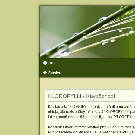
UKK
Etusivu
KLOROFYLLI - Käyttöehdot
Käyttämällä "KLOROFYLLI" palvelua (jälkeenpäin "me",
ehtoja, älä rekisteröidy ja/tai käytä "KLOROFYLLI"
lukea nämä ehdot säännöllisesti, koska "KLOROFYLLI"-p
Keskustelufoorumimme käyttää phpBB-ohjelmistoa, (jäl
Public License v2
" -lisenssillä (jälkeenpäin "GPL") j