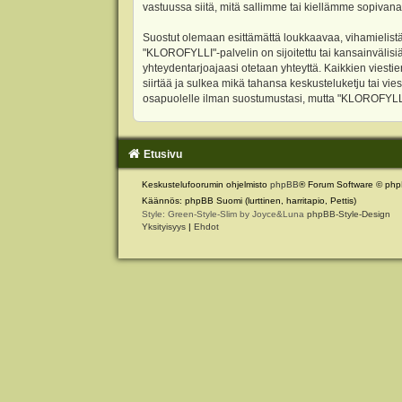
vastuussa siitä, mitä sallimme tai kiellämme sopivana
Suostut olemaan esittämättä loukkaavaa, vihamielistä
"KLOROFYLLI"-palvelin on sijoitettu tai kansainvälisiä l
yhteydentarjoajaasi otetaan yhteyttä. Kaikkien viest
siirtää ja sulkea mikä tahansa keskusteluketju tai vie
osapuolelle ilman suostumustasi, mutta "KLOROFYLLI" 
Etusivu
Keskustelufoorumin ohjelmisto
phpBB
® Forum Software © php
Käännös: phpBB Suomi (lurttinen, harritapio, Pettis)
Style: Green-Style-Slim by Joyce&Luna
phpBB-Style-Design
Yksityisyys
|
Ehdot