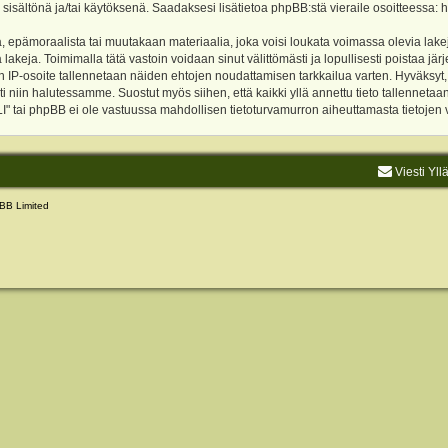
 sisältönä ja/tai käytöksenä. Saadaksesi lisätietoa phpBB:stä vieraile osoitteessa:
h
, epämoraalista tai muutakaan materiaalia, joka voisi loukata voimassa olevia lake
akeja. Toimimalla tätä vastoin voidaan sinut välittömästi ja lopullisesti poistaa järje
ien IP-osoite tallennetaan näiden ehtojen noudattamisen tarkkailua varten. Hyväksy
sti niin halutessamme. Suostut myös siihen, että kaikki yllä annettu tieto tallenneta
tai phpBB ei ole vastuussa mahdollisen tietoturvamurron aiheuttamasta tietojen vu
Viesti Yll
BB Limited