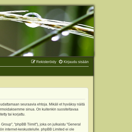
Rekisteröidy
Kirjaudu sisään
oudattamaan seuraavia ehtoja. Mikäli et hyväksy näitä
ormoidaksemme sinua. On kuitenkin suositeltavaa
ty tai korjattu.
oup", "phpBB Tiimit"), joka on julkaistu "
General
ön internet-keskustelulle. phpBB Limited ei ole