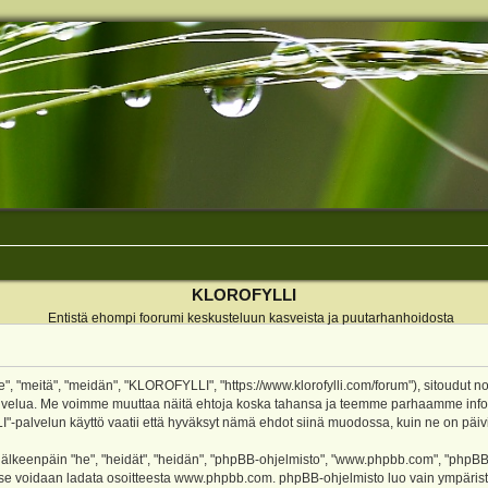
KLOROFYLLI
Entistä ehompi foorumi keskusteluun kasveista ja puutarhanhoidosta
 "meitä", "meidän", "KLOROFYLLI", "https://www.klorofylli.com/forum"), sitoudut n
-palvelua. Me voimme muuttaa näitä ehtoja koska tahansa ja teemme parhaamme inf
alvelun käyttö vaatii että hyväksyt nämä ehdot siinä muodossa, kuin ne on päivitet
keenpäin "he", "heidät", "heidän", "phpBB-ohjelmisto", "www.phpbb.com", "phpBB Gr
a se voidaan ladata osoitteesta
www.phpbb.com
. phpBB-ohjelmisto luo vain ympärist