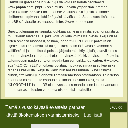
lisenssillä (jälkeenpäin "GPL") ja se voidaan ladata osoitteesta
www.phpbb.com
. phpBB-ohjelmisto luo vain ympäristön internet-
keskustelulle. phpBB Limited ei ole vastuussa siitä, mitä sallimme tai
kiellämme sopivana sisältönä ja/tai käytöksenä. Saadaksesi lisätietoa
phpBB:stä vieraile osoitteessa:
https://www.phpbb.com/
.
Suostut olemaan esittämättä loukkaavaa, vihamielistä, epämoraalista tai
muutakaan materiaalia, joka voisi loukata voimassa olevia lakeja oli se
sitten omassa maassasi, se maa, johon "KLOROFYLLI"-palvelin on
sijoitettu tai kansainvälisiä lakeja. Toimimalla tätä vastoin voidaan sinut
välittömästi ja lopullisesti poistaa järjestelmän käyttäjistä ja tarvittaessa
internet-yhteydentarjoajaasi otetaan yhteyttä. Kaikkien viestien IP-osoite
tallennetaan näiden ehtojen noudattamisen tarkkailua varten. Hyväksyt,
että "KLOROFYLLI" on oikeus poistaa, muokata, siirtää ja sulkea mikä
tahansa keskusteluketju tai viesti niin halutessamme. Suostut myös
siihen, että kaikki yllä annettu tieto tallennetaan tietokantaan. Tätä tietoa
ei anneta kolmannelle osapuolelle ilman suostumustasi, mutta
"KLOROFYLLI" tai phpBB ei ole vastuussa mahdollisen tietoturvamurron
aiheuttamasta tietojen vuodosta ulkopuolisille tahoille.
Tämä sivusto käyttää evästeitä parhaan
Etusivu
Viesti Ylläpidolle
Kaikki ajat ovat
UTC+03:00
käyttäjäkokemuksen varmistamiseksi.
Lue lisää
Keskustelufoorumin ohjelmisto
phpBB
® Forum Software © phpBB Limited
Käännös: phpBB Suomi (lurttinen, harritapio, Pettis)
Style: Green-Style-Slim by Joyce&Luna
phpBB-Style-Design