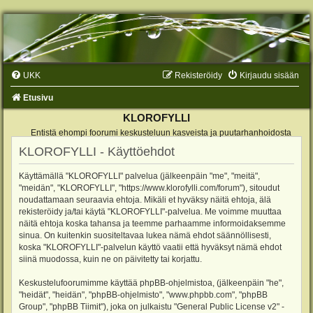
UKK
Rekisteröidy
Kirjaudu sisään
Etusivu
KLOROFYLLI
Entistä ehompi foorumi keskusteluun kasveista ja puutarhanhoidosta
KLOROFYLLI - Käyttöehdot
Käyttämällä "KLOROFYLLI" palvelua (jälkeenpäin "me", "meitä",
"meidän", "KLOROFYLLI", "https://www.klorofylli.com/forum"), sitoudut
noudattamaan seuraavia ehtoja. Mikäli et hyväksy näitä ehtoja, älä
rekisteröidy ja/tai käytä "KLOROFYLLI"-palvelua. Me voimme muuttaa
näitä ehtoja koska tahansa ja teemme parhaamme informoidaksemme
sinua. On kuitenkin suositeltavaa lukea nämä ehdot säännöllisesti,
koska "KLOROFYLLI"-palvelun käyttö vaatii että hyväksyt nämä ehdot
siinä muodossa, kuin ne on päivitetty tai korjattu.
Keskustelufoorumimme käyttää phpBB-ohjelmistoa, (jälkeenpäin "he",
"heidät", "heidän", "phpBB-ohjelmisto", "www.phpbb.com", "phpBB
Group", "phpBB Tiimit"), joka on julkaistu "
General Public License v2
" -