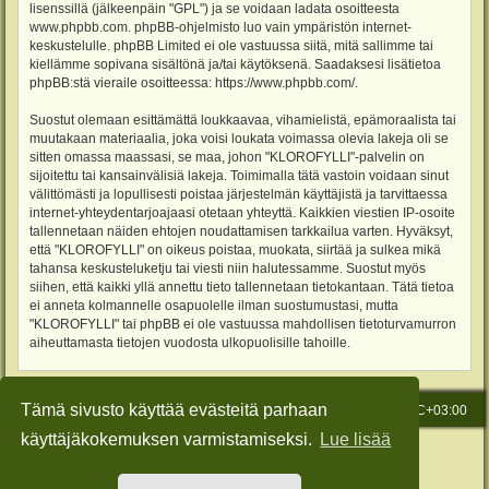
lisenssillä (jälkeenpäin "GPL") ja se voidaan ladata osoitteesta
www.phpbb.com
. phpBB-ohjelmisto luo vain ympäristön internet-
keskustelulle. phpBB Limited ei ole vastuussa siitä, mitä sallimme tai
kiellämme sopivana sisältönä ja/tai käytöksenä. Saadaksesi lisätietoa
phpBB:stä vieraile osoitteessa:
https://www.phpbb.com/
.
Suostut olemaan esittämättä loukkaavaa, vihamielistä, epämoraalista tai
muutakaan materiaalia, joka voisi loukata voimassa olevia lakeja oli se
sitten omassa maassasi, se maa, johon "KLOROFYLLI"-palvelin on
sijoitettu tai kansainvälisiä lakeja. Toimimalla tätä vastoin voidaan sinut
välittömästi ja lopullisesti poistaa järjestelmän käyttäjistä ja tarvittaessa
internet-yhteydentarjoajaasi otetaan yhteyttä. Kaikkien viestien IP-osoite
tallennetaan näiden ehtojen noudattamisen tarkkailua varten. Hyväksyt,
että "KLOROFYLLI" on oikeus poistaa, muokata, siirtää ja sulkea mikä
tahansa keskusteluketju tai viesti niin halutessamme. Suostut myös
siihen, että kaikki yllä annettu tieto tallennetaan tietokantaan. Tätä tietoa
ei anneta kolmannelle osapuolelle ilman suostumustasi, mutta
"KLOROFYLLI" tai phpBB ei ole vastuussa mahdollisen tietoturvamurron
aiheuttamasta tietojen vuodosta ulkopuolisille tahoille.
Tämä sivusto käyttää evästeitä parhaan
Etusivu
Viesti Ylläpidolle
Kaikki ajat ovat
UTC+03:00
käyttäjäkokemuksen varmistamiseksi.
Lue lisää
Keskustelufoorumin ohjelmisto
phpBB
® Forum Software © phpBB Limited
Käännös: phpBB Suomi (lurttinen, harritapio, Pettis)
Style: Green-Style-Slim by Joyce&Luna
phpBB-Style-Design