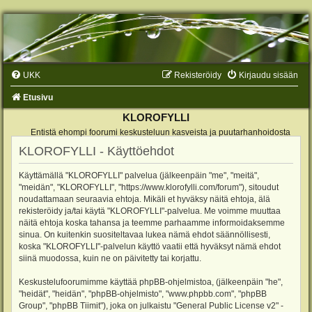
UKK
Rekisteröidy
Kirjaudu sisään
Etusivu
KLOROFYLLI
Entistä ehompi foorumi keskusteluun kasveista ja puutarhanhoidosta
KLOROFYLLI - Käyttöehdot
Käyttämällä "KLOROFYLLI" palvelua (jälkeenpäin "me", "meitä",
"meidän", "KLOROFYLLI", "https://www.klorofylli.com/forum"), sitoudut
noudattamaan seuraavia ehtoja. Mikäli et hyväksy näitä ehtoja, älä
rekisteröidy ja/tai käytä "KLOROFYLLI"-palvelua. Me voimme muuttaa
näitä ehtoja koska tahansa ja teemme parhaamme informoidaksemme
sinua. On kuitenkin suositeltavaa lukea nämä ehdot säännöllisesti,
koska "KLOROFYLLI"-palvelun käyttö vaatii että hyväksyt nämä ehdot
siinä muodossa, kuin ne on päivitetty tai korjattu.
Keskustelufoorumimme käyttää phpBB-ohjelmistoa, (jälkeenpäin "he",
"heidät", "heidän", "phpBB-ohjelmisto", "www.phpbb.com", "phpBB
Group", "phpBB Tiimit"), joka on julkaistu "
General Public License v2
" -