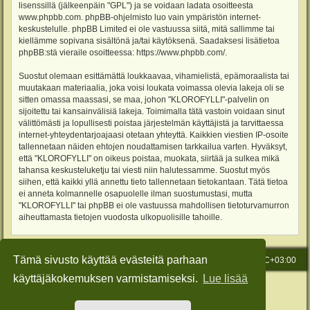
lisenssillä (jälkeenpäin "GPL") ja se voidaan ladata osoitteesta
www.phpbb.com
. phpBB-ohjelmisto luo vain ympäristön internet-
keskustelulle. phpBB Limited ei ole vastuussa siitä, mitä sallimme tai
kiellämme sopivana sisältönä ja/tai käytöksenä. Saadaksesi lisätietoa
phpBB:stä vieraile osoitteessa:
https://www.phpbb.com/
.
Suostut olemaan esittämättä loukkaavaa, vihamielistä, epämoraalista tai
muutakaan materiaalia, joka voisi loukata voimassa olevia lakeja oli se
sitten omassa maassasi, se maa, johon "KLOROFYLLI"-palvelin on
sijoitettu tai kansainvälisiä lakeja. Toimimalla tätä vastoin voidaan sinut
välittömästi ja lopullisesti poistaa järjestelmän käyttäjistä ja tarvittaessa
internet-yhteydentarjoajaasi otetaan yhteyttä. Kaikkien viestien IP-osoite
tallennetaan näiden ehtojen noudattamisen tarkkailua varten. Hyväksyt,
että "KLOROFYLLI" on oikeus poistaa, muokata, siirtää ja sulkea mikä
tahansa keskusteluketju tai viesti niin halutessamme. Suostut myös
siihen, että kaikki yllä annettu tieto tallennetaan tietokantaan. Tätä tietoa
ei anneta kolmannelle osapuolelle ilman suostumustasi, mutta
"KLOROFYLLI" tai phpBB ei ole vastuussa mahdollisen tietoturvamurron
aiheuttamasta tietojen vuodosta ulkopuolisille tahoille.
Tämä sivusto käyttää evästeitä parhaan
Etusivu
Viesti Ylläpidolle
Kaikki ajat ovat
UTC+03:00
käyttäjäkokemuksen varmistamiseksi.
Lue lisää
Keskustelufoorumin ohjelmisto
phpBB
® Forum Software © phpBB Limited
Käännös: phpBB Suomi (lurttinen, harritapio, Pettis)
Style: Green-Style-Slim by Joyce&Luna
phpBB-Style-Design