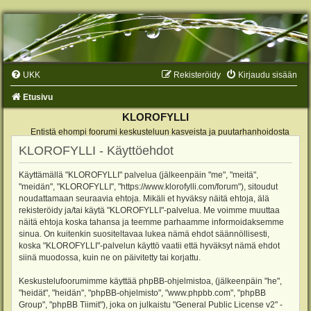
UKK
Rekisteröidy
Kirjaudu sisään
Etusivu
KLOROFYLLI
Entistä ehompi foorumi keskusteluun kasveista ja puutarhanhoidosta
KLOROFYLLI - Käyttöehdot
Käyttämällä "KLOROFYLLI" palvelua (jälkeenpäin "me", "meitä",
"meidän", "KLOROFYLLI", "https://www.klorofylli.com/forum"), sitoudut
noudattamaan seuraavia ehtoja. Mikäli et hyväksy näitä ehtoja, älä
rekisteröidy ja/tai käytä "KLOROFYLLI"-palvelua. Me voimme muuttaa
näitä ehtoja koska tahansa ja teemme parhaamme informoidaksemme
sinua. On kuitenkin suositeltavaa lukea nämä ehdot säännöllisesti,
koska "KLOROFYLLI"-palvelun käyttö vaatii että hyväksyt nämä ehdot
siinä muodossa, kuin ne on päivitetty tai korjattu.
Keskustelufoorumimme käyttää phpBB-ohjelmistoa, (jälkeenpäin "he",
"heidät", "heidän", "phpBB-ohjelmisto", "www.phpbb.com", "phpBB
Group", "phpBB Tiimit"), joka on julkaistu "
General Public License v2
" -