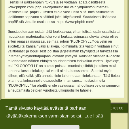
lisenssillä (jälkeenpäin "GPL") ja se voidaan ladata osoitteesta
www.phpbb.com
. phpBB-ohjelmisto luo vain ympäristön internet-
keskustelulle. phpBB Limited ei ole vastuussa siitä, mitä sallimme tai
kiellämme sopivana sisältönä ja/tai käytöksenä. Saadaksesi lisätietoa
phpBB:stä vieraile osoitteessa:
https://www.phpbb.com/
.
Suostut olemaan esittämättä loukkaavaa, vihamielistä, epämoraalista tai
muutakaan materiaalia, joka voisi loukata voimassa olevia lakeja oli se
sitten omassa maassasi, se maa, johon "KLOROFYLLI"-palvelin on
sijoitettu tai kansainvälisiä lakeja. Toimimalla tätä vastoin voidaan sinut
välittömästi ja lopullisesti poistaa järjestelmän käyttäjistä ja tarvittaessa
internet-yhteydentarjoajaasi otetaan yhteyttä. Kaikkien viestien IP-osoite
tallennetaan näiden ehtojen noudattamisen tarkkailua varten. Hyväksyt,
että "KLOROFYLLI" on oikeus poistaa, muokata, siirtää ja sulkea mikä
tahansa keskusteluketju tai viesti niin halutessamme. Suostut myös
siihen, että kaikki yllä annettu tieto tallennetaan tietokantaan. Tätä tietoa
ei anneta kolmannelle osapuolelle ilman suostumustasi, mutta
"KLOROFYLLI" tai phpBB ei ole vastuussa mahdollisen tietoturvamurron
aiheuttamasta tietojen vuodosta ulkopuolisille tahoille.
Tämä sivusto käyttää evästeitä parhaan
Etusivu
Viesti Ylläpidolle
Kaikki ajat ovat
UTC+03:00
käyttäjäkokemuksen varmistamiseksi.
Lue lisää
Keskustelufoorumin ohjelmisto
phpBB
® Forum Software © phpBB Limited
Käännös: phpBB Suomi (lurttinen, harritapio, Pettis)
Style: Green-Style-Slim by Joyce&Luna
phpBB-Style-Design