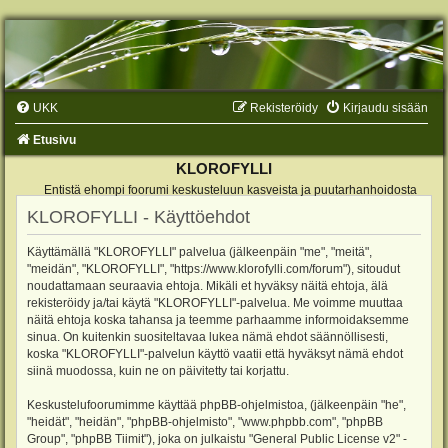
UKK
Rekisteröidy
Kirjaudu sisään
Etusivu
KLOROFYLLI
Entistä ehompi foorumi keskusteluun kasveista ja puutarhanhoidosta
KLOROFYLLI - Käyttöehdot
Käyttämällä "KLOROFYLLI" palvelua (jälkeenpäin "me", "meitä",
"meidän", "KLOROFYLLI", "https://www.klorofylli.com/forum"), sitoudut
noudattamaan seuraavia ehtoja. Mikäli et hyväksy näitä ehtoja, älä
rekisteröidy ja/tai käytä "KLOROFYLLI"-palvelua. Me voimme muuttaa
näitä ehtoja koska tahansa ja teemme parhaamme informoidaksemme
sinua. On kuitenkin suositeltavaa lukea nämä ehdot säännöllisesti,
koska "KLOROFYLLI"-palvelun käyttö vaatii että hyväksyt nämä ehdot
siinä muodossa, kuin ne on päivitetty tai korjattu.
Keskustelufoorumimme käyttää phpBB-ohjelmistoa, (jälkeenpäin "he",
"heidät", "heidän", "phpBB-ohjelmisto", "www.phpbb.com", "phpBB
Group", "phpBB Tiimit"), joka on julkaistu "
General Public License v2
" -