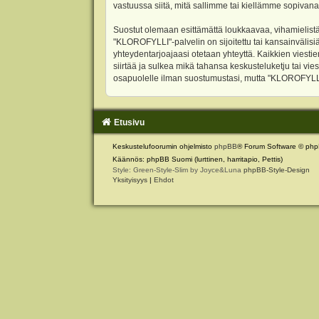
vastuussa siitä, mitä sallimme tai kiellämme sopivana
Suostut olemaan esittämättä loukkaavaa, vihamielistä
"KLOROFYLLI"-palvelin on sijoitettu tai kansainvälisiä l
yhteydentarjoajaasi otetaan yhteyttä. Kaikkien viest
siirtää ja sulkea mikä tahansa keskusteluketju tai vie
osapuolelle ilman suostumustasi, mutta "KLOROFYLLI" 
Etusivu
Keskustelufoorumin ohjelmisto
phpBB
® Forum Software © php
Käännös: phpBB Suomi (lurttinen, harritapio, Pettis)
Style: Green-Style-Slim by Joyce&Luna
phpBB-Style-Design
Yksityisyys
|
Ehdot