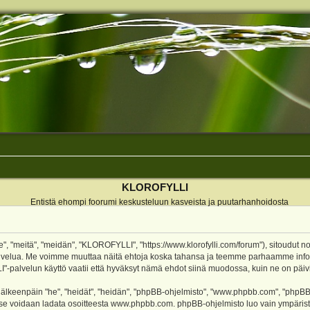
KLOROFYLLI
Entistä ehompi foorumi keskusteluun kasveista ja puutarhanhoidosta
 "meitä", "meidän", "KLOROFYLLI", "https://www.klorofylli.com/forum"), sitoudut n
-palvelua. Me voimme muuttaa näitä ehtoja koska tahansa ja teemme parhaamme inf
alvelun käyttö vaatii että hyväksyt nämä ehdot siinä muodossa, kuin ne on päivitet
keenpäin "he", "heidät", "heidän", "phpBB-ohjelmisto", "www.phpbb.com", "phpBB Gr
a se voidaan ladata osoitteesta
www.phpbb.com
. phpBB-ohjelmisto luo vain ympärist