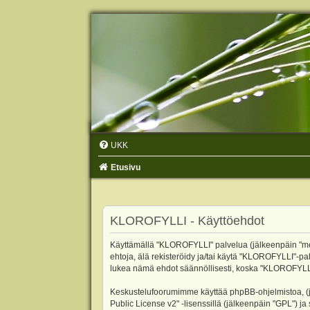
UKK
Etusivu
KLOROFYLLI - Käyttöehdot
Käyttämällä "KLOROFYLLI" palvelua (jälkeenpäin "me",
ehtoja, älä rekisteröidy ja/tai käytä "KLOROFYLLI"
lukea nämä ehdot säännöllisesti, koska "KLOROFYLLI"-p
Keskustelufoorumimme käyttää phpBB-ohjelmistoa, (jäl
Public License v2
" -lisenssillä (jälkeenpäin "GPL") j