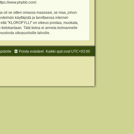
ttps://www.phpbb.com/
.
ja oli se sitten omassa maassasi, se maa, johon
stelmän käyttäjistä ja tarvittaessa internet-
t, että "KLOROFYLLI" on oikeus poistaa, muokata,
an tietokantaan. Tätä tietoa ei anneta kolmannelle
odosta ulkopuolisille tahoille.
äpidolle
Poista evästeet
Kaikki ajat ovat
UTC+03:00