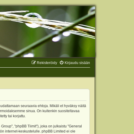
Rekisteröidy
Kirjaudu sisään
oudattamaan seuraavia ehtoja. Mikäli et hyväksy näitä
ormoidaksemme sinua. On kuitenkin suositeltavaa
ty tai korjattu.
oup", "phpBB Tiimit"), joka on julkaistu "
General
ön internet-keskustelulle. phpBB Limited ei ole