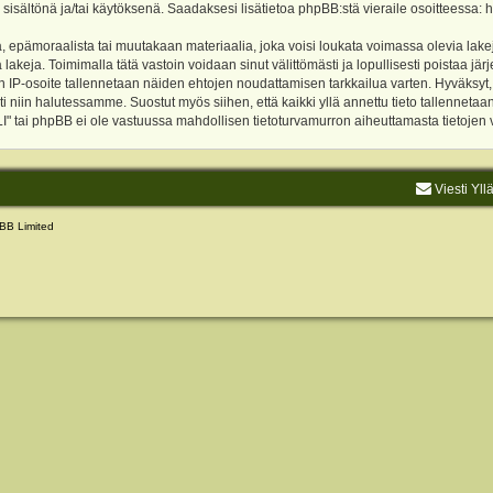
 sisältönä ja/tai käytöksenä. Saadaksesi lisätietoa phpBB:stä vieraile osoitteessa:
h
, epämoraalista tai muutakaan materiaalia, joka voisi loukata voimassa olevia lake
akeja. Toimimalla tätä vastoin voidaan sinut välittömästi ja lopullisesti poistaa järje
ien IP-osoite tallennetaan näiden ehtojen noudattamisen tarkkailua varten. Hyväksy
sti niin halutessamme. Suostut myös siihen, että kaikki yllä annettu tieto tallenneta
tai phpBB ei ole vastuussa mahdollisen tietoturvamurron aiheuttamasta tietojen vu
Viesti Yll
BB Limited