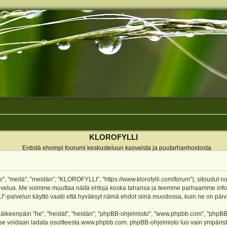
KLOROFYLLI
Entistä ehompi foorumi keskusteluun kasveista ja puutarhanhoidosta
 "meitä", "meidän", "KLOROFYLLI", "https://www.klorofylli.com/forum"), sitoudut n
-palvelua. Me voimme muuttaa näitä ehtoja koska tahansa ja teemme parhaamme inf
alvelun käyttö vaatii että hyväksyt nämä ehdot siinä muodossa, kuin ne on päivitet
keenpäin "he", "heidät", "heidän", "phpBB-ohjelmisto", "www.phpbb.com", "phpBB Gr
a se voidaan ladata osoitteesta
www.phpbb.com
. phpBB-ohjelmisto luo vain ympärist