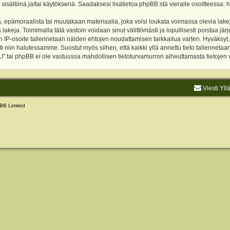
 sisältönä ja/tai käytöksenä. Saadaksesi lisätietoa phpBB:stä vieraile osoitteessa:
h
, epämoraalista tai muutakaan materiaalia, joka voisi loukata voimassa olevia lake
akeja. Toimimalla tätä vastoin voidaan sinut välittömästi ja lopullisesti poistaa järje
ien IP-osoite tallennetaan näiden ehtojen noudattamisen tarkkailua varten. Hyväksy
sti niin halutessamme. Suostut myös siihen, että kaikki yllä annettu tieto tallenneta
tai phpBB ei ole vastuussa mahdollisen tietoturvamurron aiheuttamasta tietojen vu
Viesti Yll
BB Limited