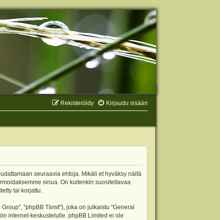
Rekisteröidy
Kirjaudu sisään
oudattamaan seuraavia ehtoja. Mikäli et hyväksy näitä
ormoidaksemme sinua. On kuitenkin suositeltavaa
ty tai korjattu.
oup", "phpBB Tiimit"), joka on julkaistu "
General
ön internet-keskustelulle. phpBB Limited ei ole