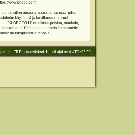
ttps://www.phpbb.com/
.
ja oli se sitten omassa maassasi, se maa, johon
stelmän käyttäjistä ja tarvittaessa internet-
t, että "KLOROFYLLI" on oikeus poistaa, muokata,
an tietokantaan. Tätä tietoa ei anneta kolmannelle
odosta ulkopuolisille tahoille.
äpidolle
Poista evästeet
Kaikki ajat ovat
UTC+03:00