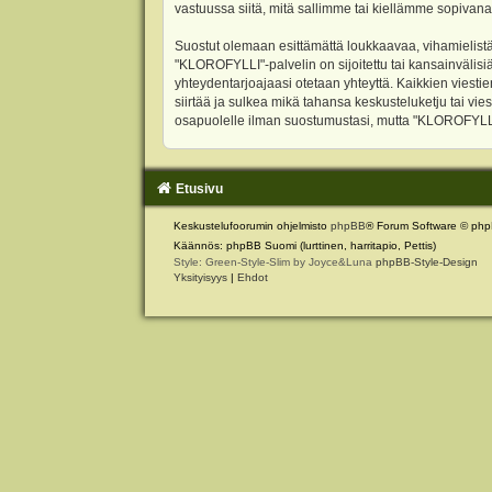
vastuussa siitä, mitä sallimme tai kiellämme sopivana
Suostut olemaan esittämättä loukkaavaa, vihamielistä
"KLOROFYLLI"-palvelin on sijoitettu tai kansainvälisiä l
yhteydentarjoajaasi otetaan yhteyttä. Kaikkien viest
siirtää ja sulkea mikä tahansa keskusteluketju tai vie
osapuolelle ilman suostumustasi, mutta "KLOROFYLLI" 
Etusivu
Keskustelufoorumin ohjelmisto
phpBB
® Forum Software © php
Käännös: phpBB Suomi (lurttinen, harritapio, Pettis)
Style: Green-Style-Slim by Joyce&Luna
phpBB-Style-Design
Yksityisyys
|
Ehdot