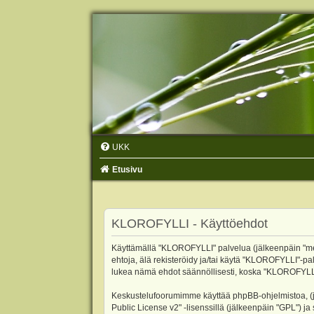
UKK
Etusivu
KLOROFYLLI - Käyttöehdot
Käyttämällä "KLOROFYLLI" palvelua (jälkeenpäin "me",
ehtoja, älä rekisteröidy ja/tai käytä "KLOROFYLLI"
lukea nämä ehdot säännöllisesti, koska "KLOROFYLLI"-p
Keskustelufoorumimme käyttää phpBB-ohjelmistoa, (jäl
Public License v2
" -lisenssillä (jälkeenpäin "GPL") j