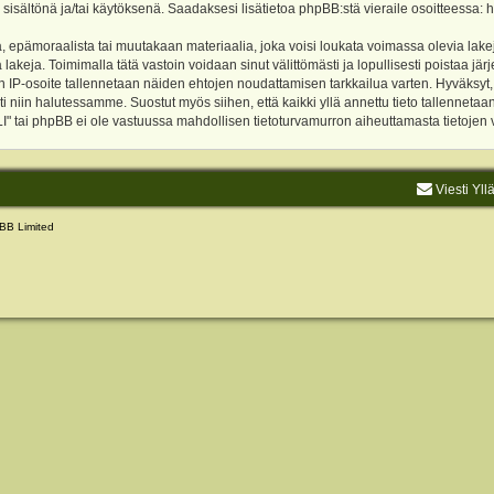
 sisältönä ja/tai käytöksenä. Saadaksesi lisätietoa phpBB:stä vieraile osoitteessa:
h
, epämoraalista tai muutakaan materiaalia, joka voisi loukata voimassa olevia lake
akeja. Toimimalla tätä vastoin voidaan sinut välittömästi ja lopullisesti poistaa järje
ien IP-osoite tallennetaan näiden ehtojen noudattamisen tarkkailua varten. Hyväksy
sti niin halutessamme. Suostut myös siihen, että kaikki yllä annettu tieto tallenneta
tai phpBB ei ole vastuussa mahdollisen tietoturvamurron aiheuttamasta tietojen vu
Viesti Yll
BB Limited