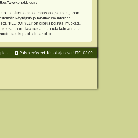
ttps://www.phpbb.com/
.
ja oli se sitten omassa maassasi, se maa, johon
stelmän käyttäjistä ja tarvittaessa internet-
t, että "KLOROFYLLI" on oikeus poistaa, muokata,
an tietokantaan. Tätä tietoa ei anneta kolmannelle
odosta ulkopuolisille tahoille.
äpidolle
Poista evästeet
Kaikki ajat ovat
UTC+03:00