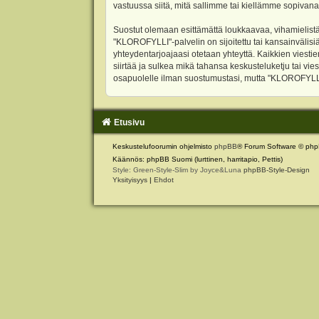
vastuussa siitä, mitä sallimme tai kiellämme sopivana
Suostut olemaan esittämättä loukkaavaa, vihamielistä
"KLOROFYLLI"-palvelin on sijoitettu tai kansainvälisiä l
yhteydentarjoajaasi otetaan yhteyttä. Kaikkien viest
siirtää ja sulkea mikä tahansa keskusteluketju tai vie
osapuolelle ilman suostumustasi, mutta "KLOROFYLLI" 
Etusivu
Keskustelufoorumin ohjelmisto
phpBB
® Forum Software © php
Käännös: phpBB Suomi (lurttinen, harritapio, Pettis)
Style: Green-Style-Slim by Joyce&Luna
phpBB-Style-Design
Yksityisyys
|
Ehdot