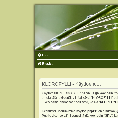
UKK
Etusivu
KLOROFYLLI - Käyttöehdot
Käyttämällä "KLOROFYLLI" palvelua (jälkeenpäin "me",
ehtoja, älä rekisteröidy ja/tai käytä "KLOROFYLLI"
lukea nämä ehdot säännöllisesti, koska "KLOROFYLLI"-p
Keskustelufoorumimme käyttää phpBB-ohjelmistoa, (jäl
Public License v2
" -lisenssillä (jälkeenpäin "GPL") j