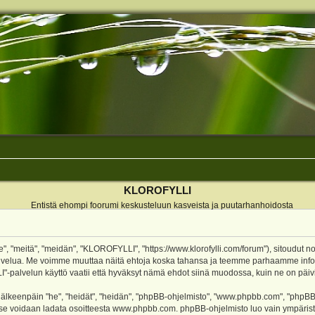
KLOROFYLLI
Entistä ehompi foorumi keskusteluun kasveista ja puutarhanhoidosta
 "meitä", "meidän", "KLOROFYLLI", "https://www.klorofylli.com/forum"), sitoudut n
-palvelua. Me voimme muuttaa näitä ehtoja koska tahansa ja teemme parhaamme inf
alvelun käyttö vaatii että hyväksyt nämä ehdot siinä muodossa, kuin ne on päivitet
keenpäin "he", "heidät", "heidän", "phpBB-ohjelmisto", "www.phpbb.com", "phpBB Gr
a se voidaan ladata osoitteesta
www.phpbb.com
. phpBB-ohjelmisto luo vain ympärist