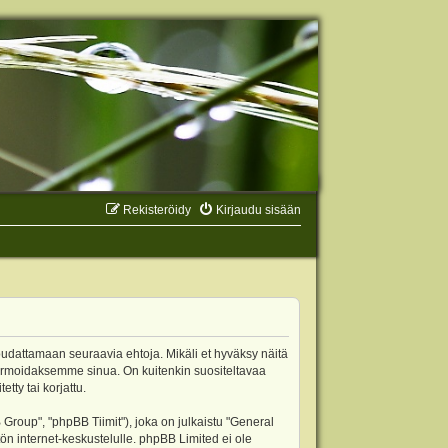
Rekisteröidy
Kirjaudu sisään
oudattamaan seuraavia ehtoja. Mikäli et hyväksy näitä
ormoidaksemme sinua. On kuitenkin suositeltavaa
ty tai korjattu.
oup", "phpBB Tiimit"), joka on julkaistu "
General
ön internet-keskustelulle. phpBB Limited ei ole