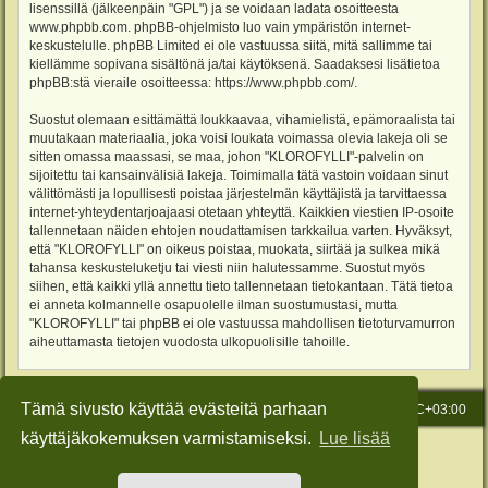
lisenssillä (jälkeenpäin "GPL") ja se voidaan ladata osoitteesta
www.phpbb.com
. phpBB-ohjelmisto luo vain ympäristön internet-
keskustelulle. phpBB Limited ei ole vastuussa siitä, mitä sallimme tai
kiellämme sopivana sisältönä ja/tai käytöksenä. Saadaksesi lisätietoa
phpBB:stä vieraile osoitteessa:
https://www.phpbb.com/
.
Suostut olemaan esittämättä loukkaavaa, vihamielistä, epämoraalista tai
muutakaan materiaalia, joka voisi loukata voimassa olevia lakeja oli se
sitten omassa maassasi, se maa, johon "KLOROFYLLI"-palvelin on
sijoitettu tai kansainvälisiä lakeja. Toimimalla tätä vastoin voidaan sinut
välittömästi ja lopullisesti poistaa järjestelmän käyttäjistä ja tarvittaessa
internet-yhteydentarjoajaasi otetaan yhteyttä. Kaikkien viestien IP-osoite
tallennetaan näiden ehtojen noudattamisen tarkkailua varten. Hyväksyt,
että "KLOROFYLLI" on oikeus poistaa, muokata, siirtää ja sulkea mikä
tahansa keskusteluketju tai viesti niin halutessamme. Suostut myös
siihen, että kaikki yllä annettu tieto tallennetaan tietokantaan. Tätä tietoa
ei anneta kolmannelle osapuolelle ilman suostumustasi, mutta
"KLOROFYLLI" tai phpBB ei ole vastuussa mahdollisen tietoturvamurron
aiheuttamasta tietojen vuodosta ulkopuolisille tahoille.
Tämä sivusto käyttää evästeitä parhaan
Etusivu
Viesti Ylläpidolle
Kaikki ajat ovat
UTC+03:00
käyttäjäkokemuksen varmistamiseksi.
Lue lisää
Keskustelufoorumin ohjelmisto
phpBB
® Forum Software © phpBB Limited
Käännös: phpBB Suomi (lurttinen, harritapio, Pettis)
Style: Green-Style-Slim by Joyce&Luna
phpBB-Style-Design