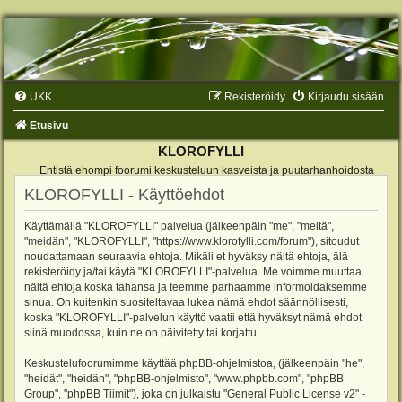
UKK
Rekisteröidy
Kirjaudu sisään
Etusivu
KLOROFYLLI
Entistä ehompi foorumi keskusteluun kasveista ja puutarhanhoidosta
KLOROFYLLI - Käyttöehdot
Käyttämällä "KLOROFYLLI" palvelua (jälkeenpäin "me", "meitä",
"meidän", "KLOROFYLLI", "https://www.klorofylli.com/forum"), sitoudut
noudattamaan seuraavia ehtoja. Mikäli et hyväksy näitä ehtoja, älä
rekisteröidy ja/tai käytä "KLOROFYLLI"-palvelua. Me voimme muuttaa
näitä ehtoja koska tahansa ja teemme parhaamme informoidaksemme
sinua. On kuitenkin suositeltavaa lukea nämä ehdot säännöllisesti,
koska "KLOROFYLLI"-palvelun käyttö vaatii että hyväksyt nämä ehdot
siinä muodossa, kuin ne on päivitetty tai korjattu.
Keskustelufoorumimme käyttää phpBB-ohjelmistoa, (jälkeenpäin "he",
"heidät", "heidän", "phpBB-ohjelmisto", "www.phpbb.com", "phpBB
Group", "phpBB Tiimit"), joka on julkaistu "
General Public License v2
" -