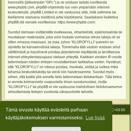
lisenssillä (jälkeenpäin "GPL") ja se voidaan ladata osoitteesta
www.phpbb.com
. phpBB-ohjelmisto luo vain ympäristön internet-
keskustelulle. phpBB Limited ei ole vastuussa siitä, mitä sallimme tai
kiellämme sopivana sisältönä ja/tai käytöksenä. Saadaksesi lisätietoa
phpBB:stä vieraile osoitteessa:
https://www.phpbb.com/
.
Suostut olemaan esittämättä loukkaavaa, vihamielistä, epämoraalista tai
muutakaan materiaalia, joka voisi loukata voimassa olevia lakeja oli se
sitten omassa maassasi, se maa, johon "KLOROFYLLI"-palvelin on
sijoitettu tai kansainvälisiä lakeja. Toimimalla tätä vastoin voidaan sinut
välittömästi ja lopullisesti poistaa järjestelmän käyttäjistä ja tarvittaessa
internet-yhteydentarjoajaasi otetaan yhteyttä. Kaikkien viestien IP-osoite
tallennetaan näiden ehtojen noudattamisen tarkkailua varten. Hyväksyt,
että "KLOROFYLLI" on oikeus poistaa, muokata, siirtää ja sulkea mikä
tahansa keskusteluketju tai viesti niin halutessamme. Suostut myös
siihen, että kaikki yllä annettu tieto tallennetaan tietokantaan. Tätä tietoa
ei anneta kolmannelle osapuolelle ilman suostumustasi, mutta
"KLOROFYLLI" tai phpBB ei ole vastuussa mahdollisen tietoturvamurron
aiheuttamasta tietojen vuodosta ulkopuolisille tahoille.
Tämä sivusto käyttää evästeitä parhaan
Etusivu
Viesti Ylläpidolle
Kaikki ajat ovat
UTC+03:00
käyttäjäkokemuksen varmistamiseksi.
Lue lisää
Keskustelufoorumin ohjelmisto
phpBB
® Forum Software © phpBB Limited
Käännös: phpBB Suomi (lurttinen, harritapio, Pettis)
Style: Green-Style-Slim by Joyce&Luna
phpBB-Style-Design