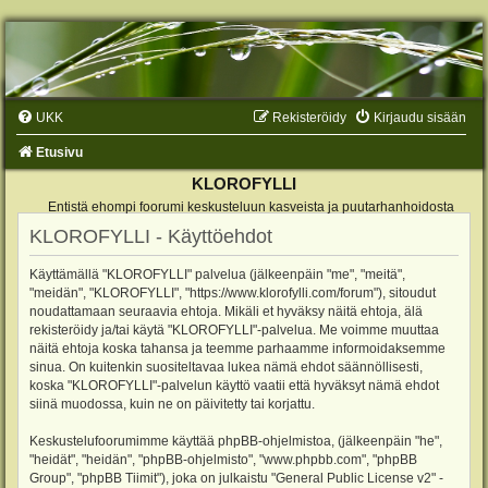
UKK
Rekisteröidy
Kirjaudu sisään
Etusivu
KLOROFYLLI
Entistä ehompi foorumi keskusteluun kasveista ja puutarhanhoidosta
KLOROFYLLI - Käyttöehdot
Käyttämällä "KLOROFYLLI" palvelua (jälkeenpäin "me", "meitä",
"meidän", "KLOROFYLLI", "https://www.klorofylli.com/forum"), sitoudut
noudattamaan seuraavia ehtoja. Mikäli et hyväksy näitä ehtoja, älä
rekisteröidy ja/tai käytä "KLOROFYLLI"-palvelua. Me voimme muuttaa
näitä ehtoja koska tahansa ja teemme parhaamme informoidaksemme
sinua. On kuitenkin suositeltavaa lukea nämä ehdot säännöllisesti,
koska "KLOROFYLLI"-palvelun käyttö vaatii että hyväksyt nämä ehdot
siinä muodossa, kuin ne on päivitetty tai korjattu.
Keskustelufoorumimme käyttää phpBB-ohjelmistoa, (jälkeenpäin "he",
"heidät", "heidän", "phpBB-ohjelmisto", "www.phpbb.com", "phpBB
Group", "phpBB Tiimit"), joka on julkaistu "
General Public License v2
" -