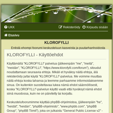
UKK
Rekisteröidy
Kirjaudu sisään
Etusivu
KLOROFYLLI
Entistä ehompi foorumi keskusteluun kasveista ja puutarhanhoidosta
KLOROFYLLI - Käyttöehdot
Käyttämällä "KLOROFYLLI" palvelua (jälkeenpäin "me", "meitä",
"meidän", "KLOROFYLLI", "https://www.klorofylli.com/forum"), sitoudut
noudattamaan seuraavia ehtoja. Mikäli et hyväksy näitä ehtoja, älä
rekisteröidy ja/tai käytä "KLOROFYLLI"-palvelua. Me voimme muuttaa
näitä ehtoja koska tahansa ja teemme parhaamme informoidaksemme
sinua. On kuitenkin suositeltavaa lukea nämä ehdot säännöllisesti,
koska "KLOROFYLLI"-palvelun käyttö vaatii että hyväksyt nämä ehdot
siinä muodossa, kuin ne on päivitetty tai korjattu.
Keskustelufoorumimme käyttää phpBB-ohjelmistoa, (jälkeenpäin "he",
"heidät", "heidän", "phpBB-ohjelmisto", "www.phpbb.com", "phpBB
Group", "phpBB Tiimit"), joka on julkaistu "
General Public License v2
" -