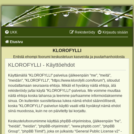
UKK
Rekisteröidy
Kirjaudu sisään
Etusivu
KLOROFYLLI
Entistä ehompi foorumi keskusteluun kasveista ja puutarhanhoidosta
KLOROFYLLI - Käyttöehdot
Käyttämällä "KLOROFYLLI" palvelua (jälkeenpäin "me", "meitä",
"meidän", "KLOROFYLLI", "https://www.klorofylli.com/forum"), sitoudut
noudattamaan seuraavia ehtoja. Mikäli et hyväksy näitä ehtoja, älä
rekisteröidy ja/tai käytä "KLOROFYLLI"-palvelua. Me voimme muuttaa
näitä ehtoja koska tahansa ja teemme parhaamme informoidaksemme
sinua. On kuitenkin suositeltavaa lukea nämä ehdot säännöllisesti,
koska "KLOROFYLLI"-palvelun käyttö vaatii että hyväksyt nämä ehdot
siinä muodossa, kuin ne on päivitetty tai korjattu.
Keskustelufoorumimme käyttää phpBB-ohjelmistoa, (jälkeenpäin "he",
"heidät", "heidän", "phpBB-ohjelmisto", "www.phpbb.com", "phpBB
Group", "phpBB Tiimit"), joka on julkaistu "
General Public License v2
" -