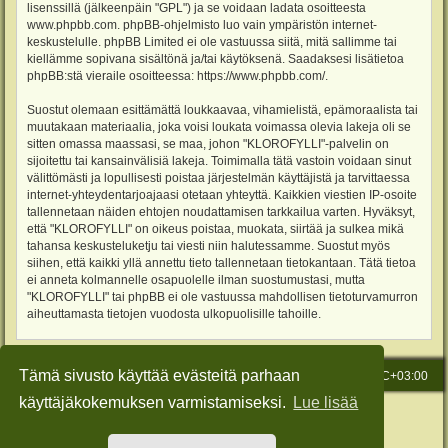
lisenssillä (jälkeenpäin "GPL") ja se voidaan ladata osoitteesta
www.phpbb.com
. phpBB-ohjelmisto luo vain ympäristön internet-
keskustelulle. phpBB Limited ei ole vastuussa siitä, mitä sallimme tai
kiellämme sopivana sisältönä ja/tai käytöksenä. Saadaksesi lisätietoa
phpBB:stä vieraile osoitteessa:
https://www.phpbb.com/
.
Suostut olemaan esittämättä loukkaavaa, vihamielistä, epämoraalista tai
muutakaan materiaalia, joka voisi loukata voimassa olevia lakeja oli se
sitten omassa maassasi, se maa, johon "KLOROFYLLI"-palvelin on
sijoitettu tai kansainvälisiä lakeja. Toimimalla tätä vastoin voidaan sinut
välittömästi ja lopullisesti poistaa järjestelmän käyttäjistä ja tarvittaessa
internet-yhteydentarjoajaasi otetaan yhteyttä. Kaikkien viestien IP-osoite
tallennetaan näiden ehtojen noudattamisen tarkkailua varten. Hyväksyt,
että "KLOROFYLLI" on oikeus poistaa, muokata, siirtää ja sulkea mikä
tahansa keskusteluketju tai viesti niin halutessamme. Suostut myös
siihen, että kaikki yllä annettu tieto tallennetaan tietokantaan. Tätä tietoa
ei anneta kolmannelle osapuolelle ilman suostumustasi, mutta
"KLOROFYLLI" tai phpBB ei ole vastuussa mahdollisen tietoturvamurron
aiheuttamasta tietojen vuodosta ulkopuolisille tahoille.
Tämä sivusto käyttää evästeitä parhaan
Etusivu
Viesti Ylläpidolle
Kaikki ajat ovat
UTC+03:00
käyttäjäkokemuksen varmistamiseksi.
Lue lisää
Keskustelufoorumin ohjelmisto
phpBB
® Forum Software © phpBB Limited
Käännös: phpBB Suomi (lurttinen, harritapio, Pettis)
Style: Green-Style-Slim by Joyce&Luna
phpBB-Style-Design