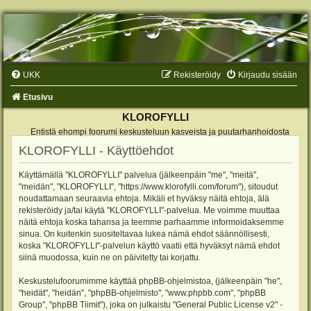
UKK
Rekisteröidy
Kirjaudu sisään
Etusivu
KLOROFYLLI
Entistä ehompi foorumi keskusteluun kasveista ja puutarhanhoidosta
KLOROFYLLI - Käyttöehdot
Käyttämällä "KLOROFYLLI" palvelua (jälkeenpäin "me", "meitä",
"meidän", "KLOROFYLLI", "https://www.klorofylli.com/forum"), sitoudut
noudattamaan seuraavia ehtoja. Mikäli et hyväksy näitä ehtoja, älä
rekisteröidy ja/tai käytä "KLOROFYLLI"-palvelua. Me voimme muuttaa
näitä ehtoja koska tahansa ja teemme parhaamme informoidaksemme
sinua. On kuitenkin suositeltavaa lukea nämä ehdot säännöllisesti,
koska "KLOROFYLLI"-palvelun käyttö vaatii että hyväksyt nämä ehdot
siinä muodossa, kuin ne on päivitetty tai korjattu.
Keskustelufoorumimme käyttää phpBB-ohjelmistoa, (jälkeenpäin "he",
"heidät", "heidän", "phpBB-ohjelmisto", "www.phpbb.com", "phpBB
Group", "phpBB Tiimit"), joka on julkaistu "
General Public License v2
" -