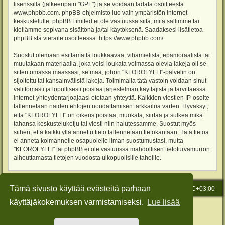
lisenssillä (jälkeenpäin "GPL") ja se voidaan ladata osoitteesta
www.phpbb.com
. phpBB-ohjelmisto luo vain ympäristön internet-
keskustelulle. phpBB Limited ei ole vastuussa siitä, mitä sallimme tai
kiellämme sopivana sisältönä ja/tai käytöksenä. Saadaksesi lisätietoa
phpBB:stä vieraile osoitteessa:
https://www.phpbb.com/
.
Suostut olemaan esittämättä loukkaavaa, vihamielistä, epämoraalista tai
muutakaan materiaalia, joka voisi loukata voimassa olevia lakeja oli se
sitten omassa maassasi, se maa, johon "KLOROFYLLI"-palvelin on
sijoitettu tai kansainvälisiä lakeja. Toimimalla tätä vastoin voidaan sinut
välittömästi ja lopullisesti poistaa järjestelmän käyttäjistä ja tarvittaessa
internet-yhteydentarjoajaasi otetaan yhteyttä. Kaikkien viestien IP-osoite
tallennetaan näiden ehtojen noudattamisen tarkkailua varten. Hyväksyt,
että "KLOROFYLLI" on oikeus poistaa, muokata, siirtää ja sulkea mikä
tahansa keskusteluketju tai viesti niin halutessamme. Suostut myös
siihen, että kaikki yllä annettu tieto tallennetaan tietokantaan. Tätä tietoa
ei anneta kolmannelle osapuolelle ilman suostumustasi, mutta
"KLOROFYLLI" tai phpBB ei ole vastuussa mahdollisen tietoturvamurron
aiheuttamasta tietojen vuodosta ulkopuolisille tahoille.
Tämä sivusto käyttää evästeitä parhaan
Etusivu
Viesti Ylläpidolle
Kaikki ajat ovat
UTC+03:00
käyttäjäkokemuksen varmistamiseksi.
Lue lisää
Keskustelufoorumin ohjelmisto
phpBB
® Forum Software © phpBB Limited
Käännös: phpBB Suomi (lurttinen, harritapio, Pettis)
Style: Green-Style-Slim by Joyce&Luna
phpBB-Style-Design