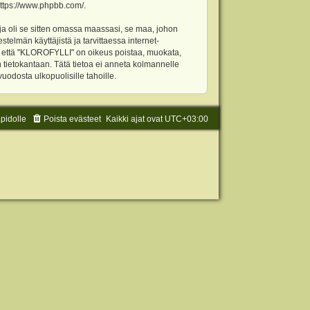
ttps://www.phpbb.com/
.
ja oli se sitten omassa maassasi, se maa, johon
stelmän käyttäjistä ja tarvittaessa internet-
t, että "KLOROFYLLI" on oikeus poistaa, muokata,
an tietokantaan. Tätä tietoa ei anneta kolmannelle
odosta ulkopuolisille tahoille.
äpidolle
Poista evästeet
Kaikki ajat ovat
UTC+03:00