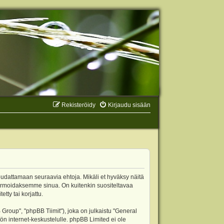
Rekisteröidy
Kirjaudu sisään
oudattamaan seuraavia ehtoja. Mikäli et hyväksy näitä
ormoidaksemme sinua. On kuitenkin suositeltavaa
ty tai korjattu.
oup", "phpBB Tiimit"), joka on julkaistu "
General
ön internet-keskustelulle. phpBB Limited ei ole