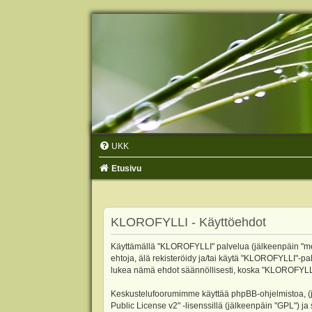
UKK
Etusivu
KLOROFYLLI - Käyttöehdot
Käyttämällä "KLOROFYLLI" palvelua (jälkeenpäin "me",
ehtoja, älä rekisteröidy ja/tai käytä "KLOROFYLLI"
lukea nämä ehdot säännöllisesti, koska "KLOROFYLLI"-p
Keskustelufoorumimme käyttää phpBB-ohjelmistoa, (jäl
Public License v2
" -lisenssillä (jälkeenpäin "GPL") j