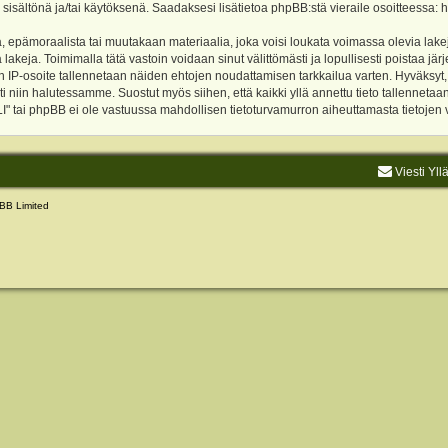
 sisältönä ja/tai käytöksenä. Saadaksesi lisätietoa phpBB:stä vieraile osoitteessa:
h
, epämoraalista tai muutakaan materiaalia, joka voisi loukata voimassa olevia lake
akeja. Toimimalla tätä vastoin voidaan sinut välittömästi ja lopullisesti poistaa järje
ien IP-osoite tallennetaan näiden ehtojen noudattamisen tarkkailua varten. Hyväksy
sti niin halutessamme. Suostut myös siihen, että kaikki yllä annettu tieto tallenneta
tai phpBB ei ole vastuussa mahdollisen tietoturvamurron aiheuttamasta tietojen vu
Viesti Yll
BB Limited