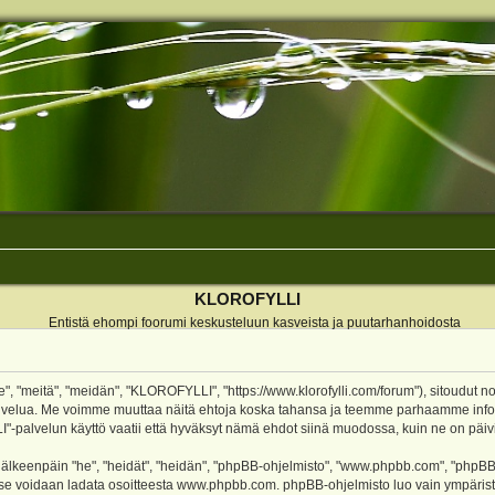
KLOROFYLLI
Entistä ehompi foorumi keskusteluun kasveista ja puutarhanhoidosta
 "meitä", "meidän", "KLOROFYLLI", "https://www.klorofylli.com/forum"), sitoudut n
-palvelua. Me voimme muuttaa näitä ehtoja koska tahansa ja teemme parhaamme inf
alvelun käyttö vaatii että hyväksyt nämä ehdot siinä muodossa, kuin ne on päivitet
keenpäin "he", "heidät", "heidän", "phpBB-ohjelmisto", "www.phpbb.com", "phpBB Gr
a se voidaan ladata osoitteesta
www.phpbb.com
. phpBB-ohjelmisto luo vain ympärist