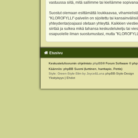
vastuussa siitä, mitä sallimme tai kiellämme sopivana
Suostut olemaan esittämättä loukkaavaa, vihamielistä
"KLOROFYLLI"-palvelin on sijoitettu tai kansainvälisiä l
yhteydentarjoajaasi otetaan yhteyttä. Kaikkien viest
siirtää ja sulkea mikä tahansa keskusteluketju tai vie
osapuolelle ilman suostumustasi, mutta "KLOROFYLLI" 
Etusivu
Keskustelufoorumin ohjelmisto
phpBB
® Forum Software © php
Käännös: phpBB Suomi (lurttinen, harritapio, Pettis)
Style: Green-Style-Slim by Joyce&Luna
phpBB-Style-Design
Yksityisyys
|
Ehdot